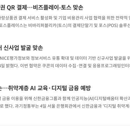
권 QR 결제…비즈플레이-토스 맞손
상품권 결제 서비스 활성화 및 기업 비용관리 사업 협력을 위한 전략적
. 토스플레이스는 비바리퍼블리카(토스)의 결제단말기 및 포스(POS) 솔루
서울, 익산, 제주 등 지역사랑상품권 사업에서 축적한 서비스 운영 경험과 
터 신사업 발굴 맞손
NICE평가정보와 정보서비스 유통 확대 및 데이터 기반 신규사업 발굴을 
 4일 밝혔다. 이번 협약은 쿠콘의 데이터 수집·연결 및 응용프로그래밍인
의 신용평가, 기업정보, 본인확인 등 정보서비스 역량을 결합해 유통 채널과 
…취약계층 AI 교육·디지털 금융 예방
금융 이용을 위해 신한금융그룹과 함께 인공지능(AI)디지털배움터 확산
로 했다. 과기정통부는 4일 서울 은행회관에서 신한금융과 '디지털 취약계
 금융 이용을 위한 업무협약(MOU)'을 체결했다고 밝혔다. 이번 협약은 AI 