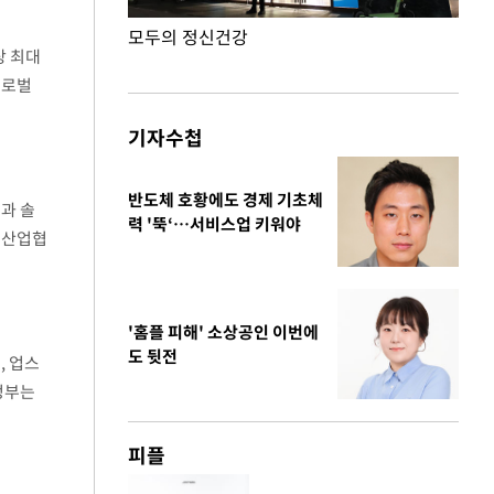
모두의 정신건강
외국
상 최대
글로벌
행
기자수첩
반도체 호황에도 경제 기초체
업과 솔
력 '뚝‘…서비스업 키워야
어산업협
'홈플 피해' 소상공인 이번에
도 뒷전
, 업스
정부는
피플