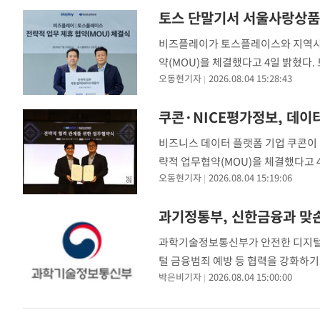
교육 콘텐츠
토스 단말기서 서울사랑상품
비즈플레이가 토스플레이스와 지역사랑
약(MOU)을 체결했다고 4일 밝혔다
오동현기자
2026.08.04 15:28:43
자회사다. 이번 협약은 비즈플레이가 
쿠콘·NICE평가정보, 데이
비즈니스 데이터 플랫폼 기업 쿠콘이 
략적 업무협약(MOU)을 체결했다고
오동현기자
2026.08.04 15:19:06
(API) 유통 역량과 NICE평가정보
과기정통부, 신한금융과 맞손
과학기술정보통신부가 안전한 디지털 
털 금융범죄 예방 등 협력을 강화하기
박은비기자
2026.08.04 15:00:00
지능(AI) 역량 강화 및 안전한 디지털