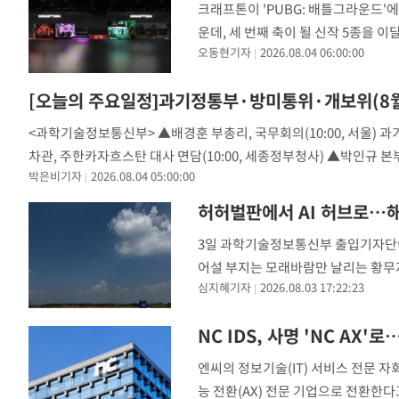
크래프톤이 'PUBG: 배틀그라운드'에
운데, 세 번째 축이 될 신작 5종을 
오동현기자
2026.08.04 06:00:00
'게임스컴 2026'에서 부스를 마련하
[오늘의 주요일정]과기정통부·방미통위·개보위(8월
<과학기술정보통신부> ▲배경훈 부총리, 국무회의(10:00, 서울) 과
차관, 주한카자흐스탄 대사 면담(10:00, 세종정부청사) ▲박인규 본
박은비기자
2026.08.04 05:00:00
(10:
허허벌판에서 AI 허브로…해
3일 과학기술정보통신부 출입기자단이 
어설 부지는 모래바람만 날리는 황무지
심지혜기자
2026.08.03 17:22:23
도였다. 지금은 건물 한 채 없는 황량한
NC IDS, 사명 'NC AX'
엔씨의 정보기술(IT) 서비스 전문 자
능 전환(AX) 전문 기업으로 전환한다고 