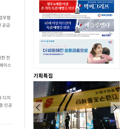
 업무협
션 공급
기업 비
위한 전
터페이스
고객 접점
기획특집
과 디지
층 인공
전