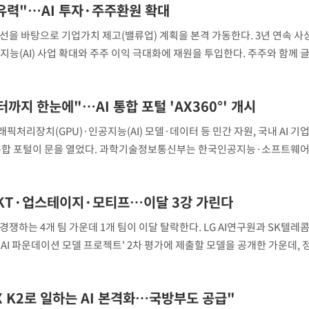
 유력"…AI 투자·주주환원 확대
폰 리스시대
선을 바탕으로 기업가치 제고(밸류업) 계획을 본격 가동한다. 3년 연속 사
지능(AI) 사업 확대와 주주 이익 극대화에 재원을 투입한다. 주주와 함께 
다는 구상이다. 한컴은 4일 이사회를 열고 기업가치 제고(밸류업) 계획 시
까지 한눈에"…AI 통합 포털 'AX360°' 개시
픽처리장치(GPU)·인공지능(AI) 모델·데이터 등 민간 자원, 국내 AI 기
 통합 포털이 문을 열었다. 과학기술정보통신부는 한국인공지능·소프트웨
AI 자원, 국내 AI 기업·솔루션 정보를 모은 'AX360°'를 개시한다
·SKT·업스테이지·모티프…이달 3강 가린다
 경쟁하는 4개 팀 가운데 1개 팀이 이달 탈락한다. LG AI연구원과 SK텔레콤
AI 파운데이션 모델 프로젝트' 2차 평가에 제출할 모델을 공개한 가운데, 
로 압축할 예정이다. 네 모델은 모두 필요한 부분만 선택적으로 작
.X K2로 일하는 AI 본격화…국방부도 공급"