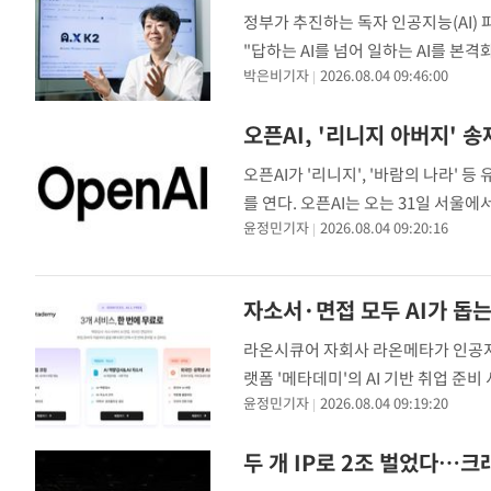
정부가 추진하는 독자 인공지능(AI) 
"답하는 AI를 넘어 일하는 AI를 본
박은비기자
2026.08.04 09:46:00
모 개발을 총괄하는 김태윤 SK텔레콤
오픈AI, '리니지 아버지' 송
오픈AI가 '리니지', '바람의 나라' 
를 연다. 오픈AI는 오는 31일 서울에
윤정민기자
2026.08.04 09:20:16
'코덱스'를 활용한 게임 개발 해커톤
자소서·면접 모두 AI가 돕
라온시큐어 자회사 라온메타가 인공지능
랫폼 '메타데미'의 AI 기반 취업 준
윤정민기자
2026.08.04 09:19:20
자기소개서와 이력서 점검까지 취업 준
두 개 IP로 2조 벌었다…크