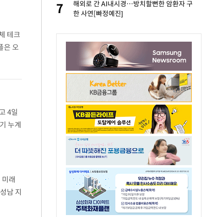
르기 방지법' 개편안
해외로 간 AI내시경…방치할뻔한 암환자 구
7
7
한 사연[빠정예진]
체 테크
플은 오
용·공개
고 4일
반기 누계
 미래
 성남 지
린지'의