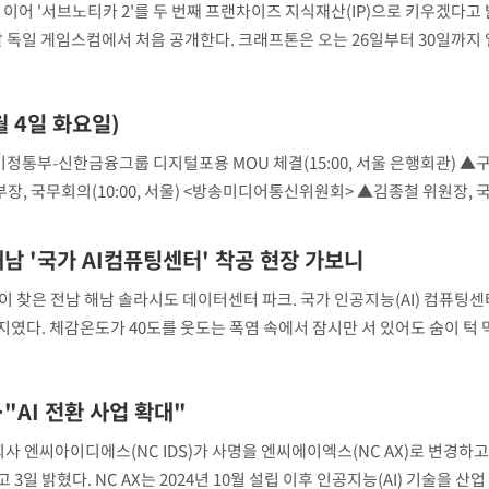
 이어 '서브노티카 2'를 두 번째 프랜차이즈 지식재산(IP)으로 키우겠다고 
이달 독일 게임스컴에서 처음 공개한다. 크래프톤은 오는 26일부터 30일까지
고 신작 5종을 시연한다. 관람객은 각 게임을 직접 플레이할 수 있다.
 4일 화요일)
기정통부-신한금융그룹 디지털포용 MOU 체결(15:00, 서울 은행회관) ▲구
부장, 국무회의(10:00, 서울) <방송미디어통신위원회> ▲김종철 위원장,
남 '국가 AI컴퓨팅센터' 착공 현장 가보니
찾은 전남 해남 솔라시도 데이터센터 파크. 국가 인공지능(AI) 컴퓨팅센
였다. 체감온도가 40도를 웃도는 폭염 속에서 잠시만 서 있어도 숨이 턱 
 곳이지만 2028년이면 첨단 인공지능(AI) 반도체 1만5000장을 갖춘 국가
로…"AI 전환 사업 확대"
회사 엔씨아이디에스(NC IDS)가 사명을 엔씨에이엑스(NC AX)로 변경하
3일 밝혔다. NC AX는 2024년 10월 설립 이후 인공지능(AI) 기술을 산