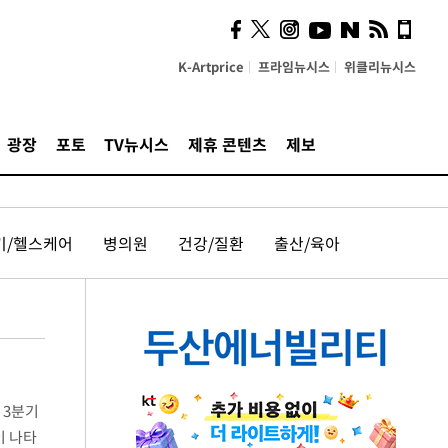
K-Artprice
프라임뉴시스
위클리뉴시스
광장
포토
TV뉴시스
제휴 콘텐츠
제보
기/헬스케어
병의원
건강/질환
출산/육아
 3분기
이 나타