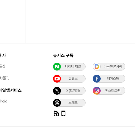
휴사
뉴시스 구독
통신
네이버 채널
다음 언론사픽
華通訊
유튜브
페이스북
바일앱서비스
X (트위터)
인스타그램
roid
스레드
S