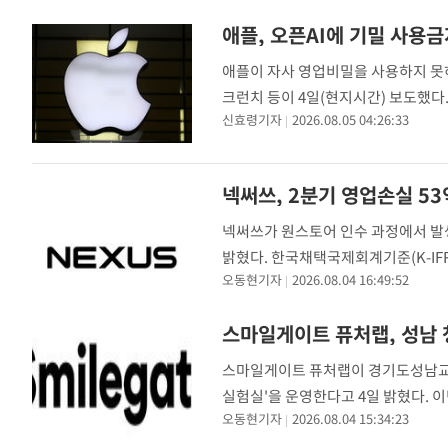
애플, 오픈AI에 기밀 사용
애플이 자사 영업비밀을 사용하지 못하
크런치 등이 4일(현지시간) 보도했다
신효령기자
2026.08.05 04:26:33
픈AI와 애플 출신 임직원인 창 리우,
하지
넥써쓰, 2분기 영업손실 5
넥써쓰가 원스토어 인수 과정에서 발생
밝혔다. 한국채택국제회계기준(K-IFR
오동현기자
2026.08.04 16:49:52
매출액은 174억2000만원으로 전년 
스마일게이트 퓨처랩, 성남 
스마일게이트 퓨처랩이 경기도성남교
실험실'을 운영한다고 4일 밝혔다. 
오동현기자
2026.08.04 15:34:23
역 청소년에게 디지털 메이커 교육을 