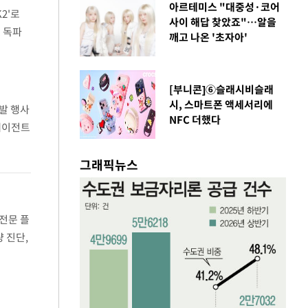
아르테미스 "대중성·코어
2'로
사이 해답 찾았죠"…알을
 독파
깨고 나온 '초자아'
[부니콘]⑥슬래시비슬래
시, 스마트폰 액세서리에
개발 행사
NFC 더했다
 에이전트
그래픽뉴스
전문 플
 진단,