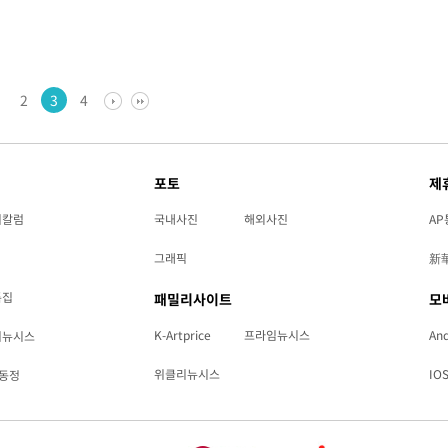
을 지향해 왔다. 이번 사명 변경으로 AX 기업으로서의 정
2
3
4
포토
제
리칼럼
국내사진
해외사진
AP
그래픽
新
특집
패밀리사이트
모
K-Artprice
프라임뉴시스
And
리뉴시스
위클리뉴시스
IO
동정