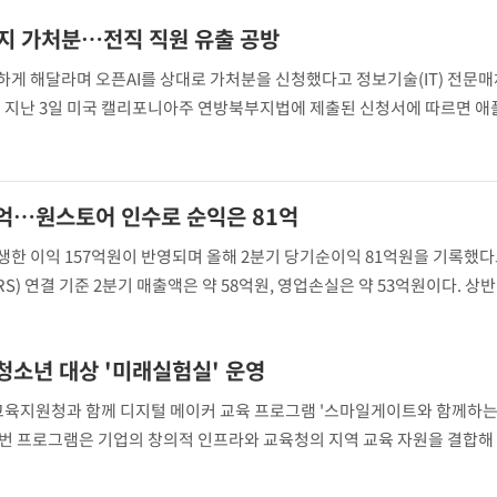
이 대통령, 'ISA·주가누
7
질타하며 재검토 지시
금지 가처분…전직 직원 유출 공방
게 해달라며 오픈AI를 상대로 가처분을 신청했다고 정보기술(IT) 전문매
. 지난 3일 미국 캘리포니아주 연방북부지법에 제출된 신청서에 따르면 애
 탕 유 탄 최고하드웨어책임자(CHO) 등이 자사 기밀에 접근하거나 이를 사
3억…원스토어 인수로 순익은 81억
한 이익 157억원이 반영되며 올해 2분기 당기순이익 81억원을 기록했다
S) 연결 기준 2분기 매출액은 약 58억원, 영업손실은 약 53억원이다. 상
동기 대비 9.4% 늘었다. 상반기 당기순이익은 50억원으로 전
청소년 대상 '미래실험실' 운영
육지원청과 함께 디지털 메이커 교육 프로그램 '스마일게이트와 함께하는
이번 프로그램은 기업의 창의적 인프라와 교육청의 지역 교육 자원을 결합해
제공하기 위해 마련됐다. 퓨처랩은 디지털 창의교육 프로젝트 '퓨처비 챌