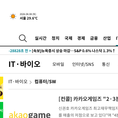
2026.08.08 (토)
서울 29.6℃
실시간
정치
국제
경제
금융
산업
-28828초 전 >
[속보]뉴욕증시 상승 마감…S&P 0.6% 나스닥 1.3%↑
IT·바이오
모바일
인터넷/SNS
통신
IT·바이오
컴퓨터/SW
[컨콜] 카카오게임즈 "2·
신권호 카카오게임즈 최고재무책임자(C
를 매출의 저점으로 보고 있다"며 "