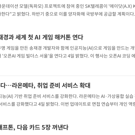
파운데이션 모델(독파모) 프로젝트에 참여 중인 SK텔레콤이 '에이닷(A.X) K
격화한다"고 밝혔다. 하반기 중으로 이를 양자화해 국방부에 공급할 계획이다.
 파운데이션 담당은 4일 SK텔레콤 뉴스룸을 통해 &q
재경과 세계 첫 AI 게임 해커톤 연다
등 유명 게임을 만든 송재경 개발자와 함께 인공지능(AI)으로 게임을 만드는 
서 '오픈AI 게임 빌더스 서울'을 연다고 4일 밝혔다. 이 행사는 오픈AI 코딩
이다. 오픈AI가 코덱스를 활용한 게임 개발을 주제로
는다…라온메타, 취업 준비 서비스 확대
(AI) 기반 취업 준비 서비스를 강화한다. 라온메타는 AI·가상융합 실습 
비 서비스를 강화했다고 4일 밝혔다. 이번 업데이트로 면접 연습부터 개인 역량
비 전반을 단계별로 지원한다. AI 면접 코칭은 지원 직무에
래프톤, 다음 카드 5장 꺼낸다