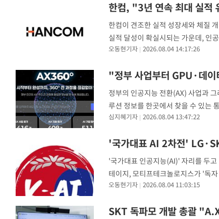
한컴, "3년 연속 최대 실적
한컴이 견조한 실적 성장세와 체질 개
실적 달성이 확실시되는 가운데, 인공
오동현기자
2026.08.04 14:17:26
소버린 에이전틱 OS 기업으로 도약한
"정부 사업부터 GPU·데이터
정부의 인공지능 전환(AX) 사업과 그래
루션 정보를 한곳에서 찾을 수 있는
심지혜기자
2026.08.04 13:47:22
회(KOSA)와 정부 AX 사업과 민관의 
'국가대표 AI 2차전' LG
'국가대표 인공지능(AI)' 자리를 두고
테이지, 모티프테크놀로지스가 '독자 
오동현기자
2026.08.04 11:03:15
이달 평가를 거쳐 4개 팀을 3개 팀으
SKT 독파모 개발 총괄 "A