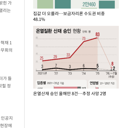
밝힌 가
 열리는
집값 더 오를라…보금자리론 수도권 비중
48.1%
혁채 1
 국무회의
터가 들
막힐 정
온열산재 승인 올해만 8건…추정 사망 2명
고 인공지
업 현장에