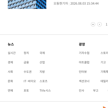
오동현기자
2026.08.03 15:34:44
적용하고 사업화하는 'AX 중심 기업'
1
뉴스
광장
실시간
정치
국제
기자수첩
스토
경제
금융
산업
아트클럽
기고
사회
수도권
지방
인터뷰
기획
문화
IT·바이오
스포츠
섹션코너
데일
연예
포토
TV뉴시스
인사
부고