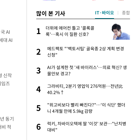
많이 본 기사
IT·바이오
종합
서
더위에 에어컨 틀고 '콜록콜
1
1
국 AI
록'…혹시 이 질환 신호?
대 AI
자친구와 열애 "결혼
메드팩토 "'백토서팁' 골육종 2상 계획 변경
2
2
신청"
 공급 기존 사고방식
AI가 설계한 첫 '새 바이러스'…의료 혁신? 생
3
3
"
물안보 경고?
형 신작
게임즈
가 날 죽이는 것 같
그라비티, 2분기 영업익 276억원…전년比
4
4
40.2%↑
회의서 공급 논
"위고비보다 빨리 빠진다?"…'이 식단' 했더
5
5
달리지 말고 과감
니 4개월 만에 5.9㎏ 감량
전년 동기
혼조 개장 후 자원주
럭키, 차바이오텍에 딸 '이것' 보관…"난치병
6
6
대비 적
.39%↑
대비"