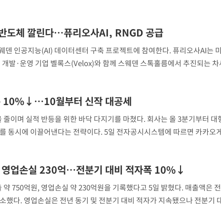
게임즈는 올해 2분기 연결 기준 매출 750억원,
 반도체 깔린다…퓨리오사AI, RNGD 공급
[단독]인천 부평구 아파트
1
스웨덴 인공지능(AI) 데이터센터 구축 프로젝트에 참여한다. 퓨리오사AI는 미
10대가 40대 친모 살해
터 개발·운영 기업 벨록스(Velox)와 함께 스웨덴 스톡홀름에서 추진되는 차세
고 5일 밝혔다. 이번 프로젝트는 스웨덴 스톡홀름에 15메가
'서준맘' 박세미, 연하 남
2
생각도"
 10%↓…10월부터 신작 대공세
[속보]이 대통령 "부동산
3
매달리지 말고 과감히 실천
 줄이며 실적 반등을 위한 바닥 다지기를 마쳤다. 회사는 올 3분기부터 대
세를 동시에 이끌어낸다는 전략이다. 5일 전자공시시스템에 따르면 카카오
백혈병 재발 최성원 "치료
4
억 원, 영업손실 230억원을 기록했다. 기존 게임 매출의 자연스러운 감소와 신
았다" 눈물
이 대통령, 6시간 부동산 
5
기 영업손실 230억…전분기 대비 적자폭 10%↓
의…"기존 사고 방식에 매
히 실천"(종합)
약 750억원, 영업손실 약 230억원을 기록했다고 5일 밝혔다. 매출액은 
[올댓차이나] 홍콩 증시, 
6
% 감소했다. 영업손실은 전년 동기 및 전분기 대비 적자가 지속됐으나 전분기 
매수로 상승 마감…H주 0