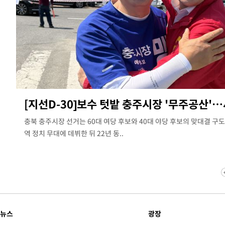
[지선D-30]보수 텃밭 충주시장 '무주공산'
충북 충주시장 선거는 60대 여당 후보와 40대 야당 후보의 맞대결 구도다
역 정치 무대에 데뷔한 뒤 22년 동..
뉴스
광장