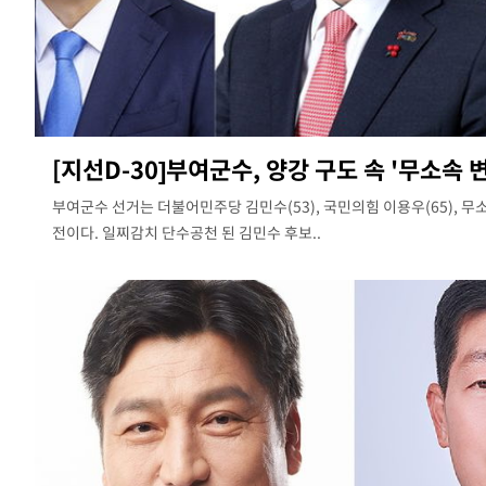
[지선D-30]부여군수, 양강 구도 속 '무소속 
부여군수 선거는 더불어민주당 김민수(53), 국민의힘 이용우(65), 무소
전이다. 일찌감치 단수공천 된 김민수 후보..