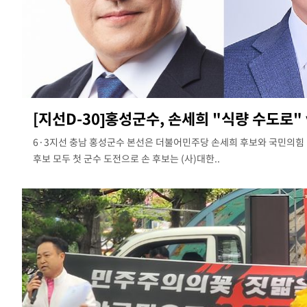
[지선D-30]홍성군수, 손세희 "식량 수도로" 
6·3지선 충남 홍성군수 본선은 더불어민주당 손세희 후보와 국민의힘 
후보 모두 첫 군수 도전으로 손 후보는 (사)대한..