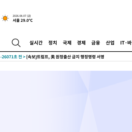
2026.08.07 (금)
서울 29.0℃
-23771초 전 >
[속보] 뉴욕증시, 일제 하락 마감…나스닥 0.06%↓
-29205초 전 >
이란, 호르무즈서 "적국 목표물들"과 대치로 남부 케슘섬에서 
실시간
정치
국제
경제
금융
산업
IT·
례 큰 폭발음
-27920초 전 >
[속보]美, 폴리실리콘 수입 규제…파생제품 15% 관세, 120일
발효
-26071초 전 >
[속보]트럼프, 美 원정출산 금지 행정명령 서명
-23771초 전 >
[속보] 뉴욕증시, 일제 하락 마감…나스닥 0.06%↓
-29205초 전 >
이란, 호르무즈서 "적국 목표물들"과 대치로 남부 케슘섬에서 
례 큰 폭발음
-27920초 전 >
[속보]美, 폴리실리콘 수입 규제…파생제품 15% 관세, 120일
발효
-26071초 전 >
[속보]트럼프, 美 원정출산 금지 행정명령 서명
-23771초 전 >
[속보] 뉴욕증시, 일제 하락 마감…나스닥 0.06%↓