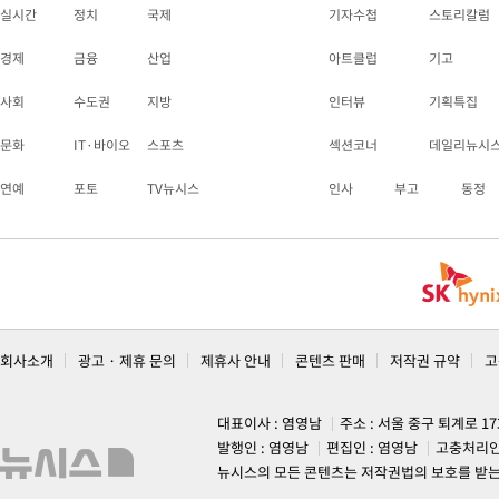
실시간
정치
국제
기자수첩
스토리칼럼
경제
금융
산업
아트클럽
기고
사회
수도권
지방
인터뷰
기획특집
문화
IT·바이오
스포츠
섹션코너
데일리뉴시
연예
포토
TV뉴시스
인사
부고
동정
회사소개
광고 · 제휴 문의
제휴사 안내
콘텐츠 판매
저작권 규약
고
대표이사 : 염영남
주소 : 서울 중구 퇴계로 1
발행인 : 염영남
편집인 : 염영남
고충처리인
뉴시스의 모든 콘텐츠는 저작권법의 보호를 받는 바, 무