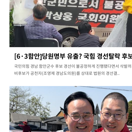
[6·3함안]당원명부 유출? 국힘 경선탈락 후보
국민의힘 경남 함안군수 후보 경선이 불공정하게 진행됐다면서 삭발까지
비후보가 공천자(조영제 경남도의원)를 상대로 법원의 경선결..