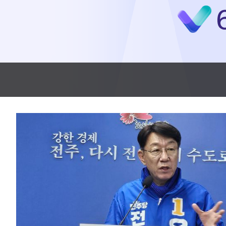
3시간 전 >
[속보]코스닥, 2.86포인트(0.36%) 내린 798.81마감
3시간 전 >
[속보]코스피, 6200선 약보합…0.60% 내린 6258.77에 마쳐
3시간 전 >
[속보]원·달러 환율, 7.7원 내린 1416.1원 마감
3시간 전 >
[속보] 노원서 40.1도 관측…서울, 2018년 이후 첫 40도
3시간 전 >
[속보]종합특검, '계엄 수용공간 확보' 신용해 前교정본부장 기소
4시간 전 >
외신들도 주목한 韓축구 파문…"국민적 공분에 수사 재개"
4시간 전 >
11시간 압수수색에 성접대 파문까지…'쑥대밭' 된 축구협회
4시간 전 >
[속보]규제합리화위원회 부위원장에 김태유 서울대 공대 교수…이
후임
-13596초 전 >
이강인, 폭염 속 AT마드리드 첫 훈련…80명 식사 대접까지(종
-10735초 전 >
미 사업체 일자리, 7월에 2.3만개 순감하고 그 전 2개월 10.3
하향수정 (2보)
-10183초 전 >
[속보] 미 사업체, 일자리 7월에 2.3만 개 줄어…실업률은 4.1
↓
-6046초 전 >
[속보]이 대통령 "부동산 공급 기존 사고방식 매달리지 말고 과
실천"
-5131초 전 >
이란, "오만과 '중앙 단일 루트' 합의…북쪽 인바운드·남쪽 아
드는 임시"
55분 전 >
"낮 기온 소폭 하락"…수도권 폭염중대경보, 폭염경보로 하향
55분 전 >
[속보]이 대통령, '호우피해' 안동·의성 관할 4개 면 특별재난지역 
56분 전 >
[단독]중수청 지원 검사들, 정원 초과 시 낮은 계급 임용…희망지 못 