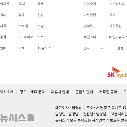
실시간
정치
국제
기자수첩
스토리칼럼
경제
금융
산업
아트클럽
기고
사회
수도권
지방
인터뷰
기획특집
문화
IT·바이오
스포츠
섹션코너
데일리뉴시
연예
포토
TV뉴시스
인사
부고
동정
회사소개
광고 · 제휴 문의
제휴사 안내
콘텐츠 판매
저작권 규약
고
대표이사 : 염영남
주소 : 서울 중구 퇴계로 1
발행인 : 염영남
편집인 : 염영남
고충처리인
뉴시스의 모든 콘텐츠는 저작권법의 보호를 받는 바, 무