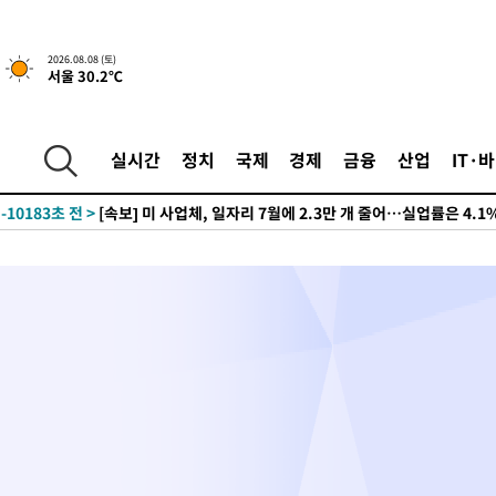
2026.08.08 (토)
서울 30.2℃
4시간 전 >
[속보]규제합리화위원회 부위원장에 김태유 서울대 공대 교수…이
후임
-13596초 전 >
이강인, 폭염 속 AT마드리드 첫 훈련…80명 식사 대접까지(종
실시간
정치
국제
경제
금융
산업
IT·
-10735초 전 >
미 사업체 일자리, 7월에 2.3만개 순감하고 그 전 2개월 10.3
하향수정 (2보)
-10183초 전 >
[속보] 미 사업체, 일자리 7월에 2.3만 개 줄어…실업률은 4.1
↓
-6046초 전 >
[속보]이 대통령 "부동산 공급 기존 사고방식 매달리지 말고 과
실천"
-5131초 전 >
이란, "오만과 '중앙 단일 루트' 합의…북쪽 인바운드·남쪽 아
드는 임시"
55분 전 >
"낮 기온 소폭 하락"…수도권 폭염중대경보, 폭염경보로 하향
55분 전 >
[속보]이 대통령, '호우피해' 안동·의성 관할 4개 면 특별재난지역 
56분 전 >
[단독]중수청 지원 검사들, 정원 초과 시 낮은 계급 임용…희망지 못 
도
1시간 전 >
낮 최고 37도 찜통더위…곳곳 소나기·강원 많은 비[내일날씨]
1시간 전 >
SK하이닉스, 용인·청주 팹에 54조 투자…"AI 메모리 수요 선제 대
2시간 전 >
여자배구 이재영·이다영 자매, 아제르바이잔 투란VC 입단
3시간 전 >
외국인 심판 성 접대 7경기 들여다보니…한국 축구 '5승 2무'