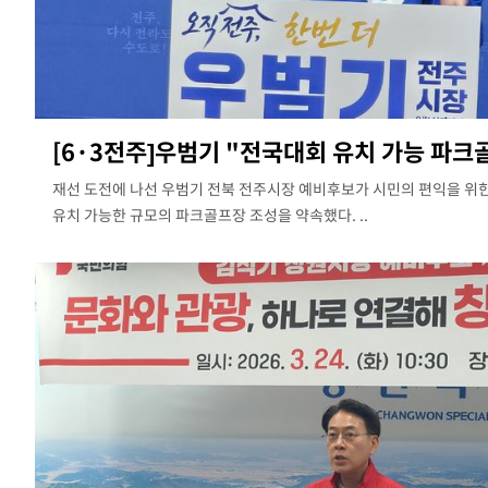
도
1시간 전 >
낮 최고 37도 찜통더위…곳곳 소나기·강원 많은 비[내일날씨]
1시간 전 >
SK하이닉스, 용인·청주 팹에 54조 투자…"AI 메모리 수요 선제 대
2시간 전 >
여자배구 이재영·이다영 자매, 아제르바이잔 투란VC 입단
3시간 전 >
외국인 심판 성 접대 7경기 들여다보니…한국 축구 '5승 2무'
[6·3전주]우범기 "전국대회 유치 가능 파크
3시간 전 >
[속보]코스닥, 2.86포인트(0.36%) 내린 798.81마감
3시간 전 >
[속보]코스피, 6200선 약보합…0.60% 내린 6258.77에 마쳐
재선 도전에 나선 우범기 전북 전주시장 예비후보가 시민의 편익을 위
3시간 전 >
[속보]원·달러 환율, 7.7원 내린 1416.1원 마감
유치 가능한 규모의 파크골프장 조성을 약속했다. ..
3시간 전 >
[속보] 노원서 40.1도 관측…서울, 2018년 이후 첫 40도
3시간 전 >
[속보]종합특검, '계엄 수용공간 확보' 신용해 前교정본부장 기소
4시간 전 >
외신들도 주목한 韓축구 파문…"국민적 공분에 수사 재개"
4시간 전 >
11시간 압수수색에 성접대 파문까지…'쑥대밭' 된 축구협회
4시간 전 >
[속보]규제합리화위원회 부위원장에 김태유 서울대 공대 교수…이
후임