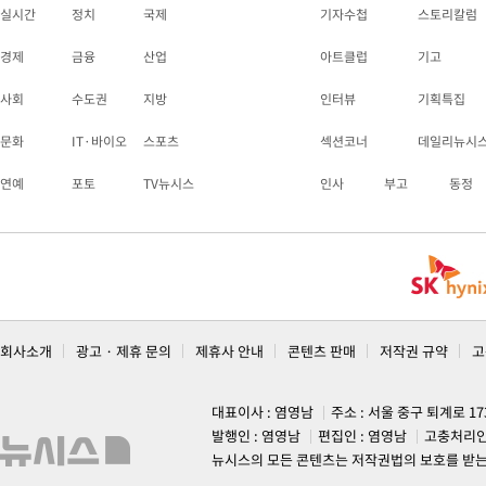
실시간
정치
국제
기자수첩
스토리칼럼
경제
금융
산업
아트클럽
기고
사회
수도권
지방
인터뷰
기획특집
문화
IT·바이오
스포츠
섹션코너
데일리뉴시
연예
포토
TV뉴시스
인사
부고
동정
회사소개
광고 · 제휴 문의
제휴사 안내
콘텐츠 판매
저작권 규약
고
대표이사 : 염영남
주소 : 서울 중구 퇴계로 1
발행인 : 염영남
편집인 : 염영남
고충처리인
뉴시스의 모든 콘텐츠는 저작권법의 보호를 받는 바, 무