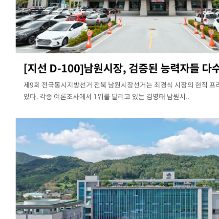
도
1시간 전 >
낮 최고 37도 찜통더위…곳곳 소나기·강원 많은 비[내일날씨]
1시간 전 >
SK하이닉스, 용인·청주 팹에 54조 투자…"AI 메모리 수요 선제 대
2시간 전 >
여자배구 이재영·이다영 자매, 아제르바이잔 투란VC 입단
2시간 전 >
외국인 심판 성 접대 7경기 들여다보니…한국 축구 '5승 2무'
[지선 D-100]남원시장, 검증된 능력자들 다
2시간 전 >
[속보]코스닥, 2.86포인트(0.36%) 내린 798.81마감
2시간 전 >
[속보]코스피, 6200선 약보합…0.60% 내린 6258.77에 마쳐
제9회 전국동시지방선거 전북 남원시장선거는 최경식 시장의 현직 프
2시간 전 >
[속보]원·달러 환율, 7.7원 내린 1416.1원 마감
있다. 각종 여론조사에서 1위를 달리고 있는 김영태 남원시..
2시간 전 >
[속보] 노원서 40.1도 관측…서울, 2018년 이후 첫 40도
3시간 전 >
[속보]종합특검, '계엄 수용공간 확보' 신용해 前교정본부장 기소
3시간 전 >
외신들도 주목한 韓축구 파문…"국민적 공분에 수사 재개"
3시간 전 >
11시간 압수수색에 성접대 파문까지…'쑥대밭' 된 축구협회
4시간 전 >
[속보]규제합리화위원회 부위원장에 김태유 서울대 공대 교수…이
후임