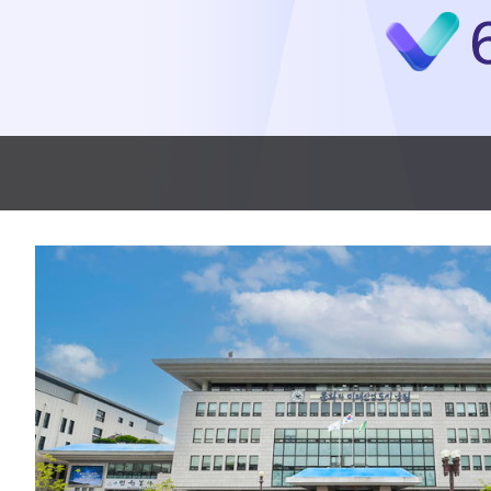
2시간 전 >
[속보]코스닥, 2.86포인트(0.36%) 내린 798.81마감
2시간 전 >
[속보]코스피, 6200선 약보합…0.60% 내린 6258.77에 마쳐
2시간 전 >
[속보]원·달러 환율, 7.7원 내린 1416.1원 마감
2시간 전 >
[속보] 노원서 40.1도 관측…서울, 2018년 이후 첫 40도
3시간 전 >
[속보]종합특검, '계엄 수용공간 확보' 신용해 前교정본부장 기소
3시간 전 >
외신들도 주목한 韓축구 파문…"국민적 공분에 수사 재개"
3시간 전 >
11시간 압수수색에 성접대 파문까지…'쑥대밭' 된 축구협회
4시간 전 >
[속보]규제합리화위원회 부위원장에 김태유 서울대 공대 교수…이
후임
-15079초 전 >
이강인, 폭염 속 AT마드리드 첫 훈련…80명 식사 대접까지(종
-12218초 전 >
미 사업체 일자리, 7월에 2.3만개 순감하고 그 전 2개월 10.3
하향수정 (2보)
-11666초 전 >
[속보] 미 사업체, 일자리 7월에 2.3만 개 줄어…실업률은 4.1
↓
-7529초 전 >
[속보]이 대통령 "부동산 공급 기존 사고방식 매달리지 말고 과
실천"
-6614초 전 >
이란, "오만과 '중앙 단일 루트' 합의…북쪽 인바운드·남쪽 아
드는 임시"
30분 전 >
"낮 기온 소폭 하락"…수도권 폭염중대경보, 폭염경보로 하향
30분 전 >
[속보]이 대통령, '호우피해' 안동·의성 관할 4개 면 특별재난지역 
31분 전 >
[단독]중수청 지원 검사들, 정원 초과 시 낮은 계급 임용…희망지 못 