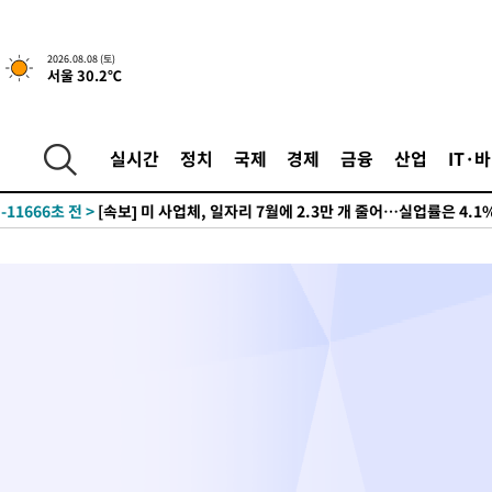
2026.08.08 (토)
서울 30.2℃
4시간 전 >
[속보]규제합리화위원회 부위원장에 김태유 서울대 공대 교수…이
후임
-15079초 전 >
이강인, 폭염 속 AT마드리드 첫 훈련…80명 식사 대접까지(종
실시간
정치
국제
경제
금융
산업
IT·
-12218초 전 >
미 사업체 일자리, 7월에 2.3만개 순감하고 그 전 2개월 10.3
하향수정 (2보)
-11666초 전 >
[속보] 미 사업체, 일자리 7월에 2.3만 개 줄어…실업률은 4.1
↓
-7529초 전 >
[속보]이 대통령 "부동산 공급 기존 사고방식 매달리지 말고 과
실천"
-6614초 전 >
이란, "오만과 '중앙 단일 루트' 합의…북쪽 인바운드·남쪽 아
드는 임시"
30분 전 >
"낮 기온 소폭 하락"…수도권 폭염중대경보, 폭염경보로 하향
30분 전 >
[속보]이 대통령, '호우피해' 안동·의성 관할 4개 면 특별재난지역 
31분 전 >
[단독]중수청 지원 검사들, 정원 초과 시 낮은 계급 임용…희망지 못 
도
1시간 전 >
낮 최고 37도 찜통더위…곳곳 소나기·강원 많은 비[내일날씨]
1시간 전 >
SK하이닉스, 용인·청주 팹에 54조 투자…"AI 메모리 수요 선제 대
2시간 전 >
여자배구 이재영·이다영 자매, 아제르바이잔 투란VC 입단
2시간 전 >
외국인 심판 성 접대 7경기 들여다보니…한국 축구 '5승 2무'