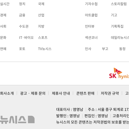
실시간
정치
국제
기자수첩
스토리칼럼
경제
금융
산업
아트클럽
기고
사회
수도권
지방
인터뷰
기획특집
문화
IT·바이오
스포츠
섹션코너
데일리뉴시
연예
포토
TV뉴시스
인사
부고
동정
회사소개
광고 · 제휴 문의
제휴사 안내
콘텐츠 판매
저작권 규약
고
대표이사 : 염영남
주소 : 서울 중구 퇴계로 1
발행인 : 염영남
편집인 : 염영남
고충처리인
뉴시스의 모든 콘텐츠는 저작권법의 보호를 받는 바, 무