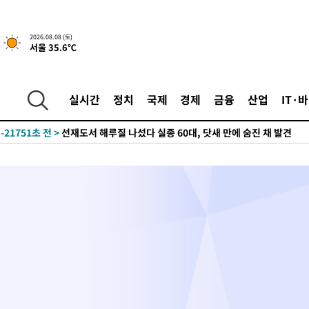
2026.08.08 (토)
서울 35.6℃
2시간 전 >
[속보]뉴욕증시 상승 마감…S&P 0.6% 나스닥 1.3%↑
-27934초 전 >
강릉에 시간당 81.4㎜ 물폭탄…도로 잠기고 담벼락 붕괴
실시간
정치
국제
경제
금융
산업
IT·
-24041초 전 >
백운산서 80년근 천종산삼 9뿌리 발견…감정가 1.3억원
-21751초 전 >
선재도서 해루질 나섰다 실종 60대, 닷새 만에 숨진 채 발견
-19285초 전 >
남자 농구, 나고야 아시안게임서 '홈팀' 일본과 한일전
-18661초 전 >
여수 오동도 해상서 모터보트 전복…1명 사망·1명 실종
-14888초 전 >
극한폭염 한풀 꺾이지만…'낮 최고 35도' 무더위, 열대야 계속
주 날씨]
-11906초 전 >
축구협회 "압수수색·성접대 논란 사과…쇄신의 기회로 삼겠다
-10423초 전 >
[속보]'압수수색·성접대 논란' 축구협회 "실망과 걱정 안겨드려
송"
15분 전 >
'최고 37도' 폭염 지속…강원동해안 최대 150㎜ 비
2시간 전 >
[속보]뉴욕증시 상승 마감…S&P 0.6% 나스닥 1.3%↑
-27934초 전 >
강릉에 시간당 81.4㎜ 물폭탄…도로 잠기고 담벼락 붕괴
-24041초 전 >
백운산서 80년근 천종산삼 9뿌리 발견…감정가 1.3억원