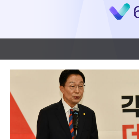
-21751초 전 >
선재도서 해루질 나섰다 실종 60대, 닷새 만에 숨진 채 발견
-19285초 전 >
남자 농구, 나고야 아시안게임서 '홈팀' 일본과 한일전
-18661초 전 >
여수 오동도 해상서 모터보트 전복…1명 사망·1명 실종
-14888초 전 >
극한폭염 한풀 꺾이지만…'낮 최고 35도' 무더위, 열대야 계속
주 날씨]
-11906초 전 >
축구협회 "압수수색·성접대 논란 사과…쇄신의 기회로 삼겠다
-10423초 전 >
[속보]'압수수색·성접대 논란' 축구협회 "실망과 걱정 안겨드려
송"
15분 전 >
'최고 37도' 폭염 지속…강원동해안 최대 150㎜ 비
2시간 전 >
[속보]뉴욕증시 상승 마감…S&P 0.6% 나스닥 1.3%↑