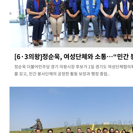
[6·3의왕]정순욱, 여성단체와 소통…“민간 봉
정순욱 더불어민주당 경기 의왕시장 후보가 1일 경기도 여성단체협의
를 갖고, 민간 봉사단체의 공정한 활동 보장과 행정 중립..