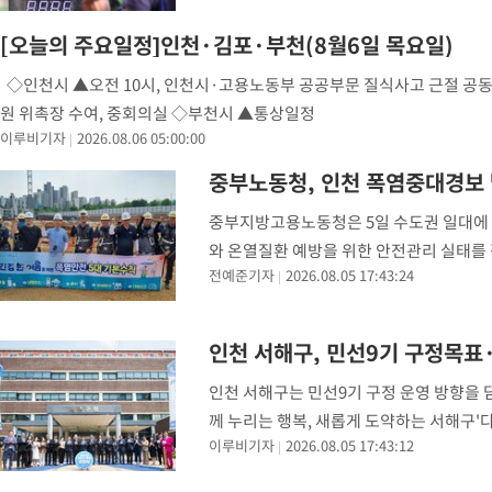
-5727초 전 >
[속보]코스닥, 2.86포인트(0.36%) 내린 798.81마감
[오늘의 주요일정]인천·김포·부천(8월6일 목요일)
-5680초 전 >
[속보]코스피, 6200선 약보합…0.60% 내린 6258.77에 마쳐
◇인천시 ▲오전 10시, 인천시·고용노동부 공공부문 질식사고 근절 공동
-5660초 전 >
[속보]원·달러 환율, 7.7원 내린 1416.1원 마감
원 위촉장 수여, 중회의실 ◇부천시 ▲통상일정
-5549초 전 >
[속보] 노원서 40.1도 관측…서울, 2018년 이후 첫 40도
이루비기자
2026.08.06 05:00:00
-2639초 전 >
[속보]종합특검, '계엄 수용공간 확보' 신용해 前교정본부장 기
중부노동청, 인천 폭염중대경보
-1512초 전 >
외신들도 주목한 韓축구 파문…"국민적 공분에 수사 재개"
-1483초 전 >
11시간 압수수색에 성접대 파문까지…'쑥대밭' 된 축구협회
중부지방고용노동청은 5일 수도권 일대에
-505초 전 >
[속보]규제합리화위원회 부위원장에 김태유 서울대 공대 교수…
와 온열질환 예방을 위한 안전관리 실태를 
태 후임
-30577초 전 >
이강인, 폭염 속 AT마드리드 첫 훈련…80명 식사 대접까지(종
전예준기자
2026.08.05 17:43:24
계양·서해·검단), 인천 남부(제물포·미
-27716초 전 >
미 사업체 일자리, 7월에 2.3만개 순감하고 그 전 2개월 10.3
또는
하향수정 (2보)
-27164초 전 >
[속보] 미 사업체, 일자리 7월에 2.3만 개 줄어…실업률은 4.1
인천 서해구, 민선9기 구정목표
↓
-23027초 전 >
[속보]이 대통령 "부동산 공급 기존 사고방식 매달리지 말고 
실천"
인천 서해구는 민선9기 구정 운영 방향을 
-22112초 전 >
이란, "오만과 '중앙 단일 루트' 합의…북쪽 인바운드·남쪽 아
께 누리는 행복, 새롭게 도약하는 서해구'다
운드는 임시"
-13680초 전 >
"낮 기온 소폭 하락"…수도권 폭염중대경보, 폭염경보로 하향
이루비기자
2026.08.05 17:43:12
열어가겠다는 의지를 담았다. 구는 또 ▲
-13644초 전 >
[속보]이 대통령, '호우피해' 안동·의성 관할 4개 면 특별재난
선포
-13607초 전 >
[단독]중수청 지원 검사들, 정원 초과 시 낮은 계급 임용…희망