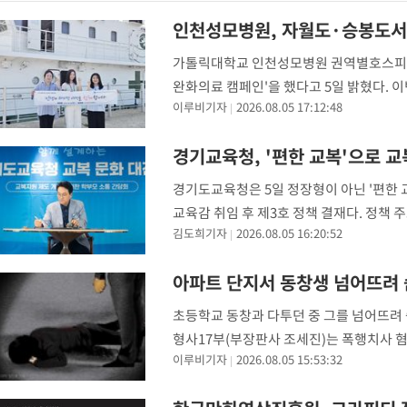
갈 수도
-11578초 전 >
낮 최고 37도 찜통더위…곳곳 소나기·강원 많은 비[내일날씨]
인천성모병원, 자월도·승봉도서
-9884초 전 >
SK하이닉스, 용인·청주 팹에 54조 투자…"AI 메모리 수요 선제
가톨릭대학교 인천성모병원 권역별호스피스
응"
-6740초 전 >
여자배구 이재영·이다영 자매, 아제르바이잔 투란VC 입단
완화의료 캠페인'을 했다고 5일 밝혔다.
-5993초 전 >
외국인 심판 성 접대 7경기 들여다보니…한국 축구 '5승 2무'
이루비기자
2026.08.05 17:12:48
관련 정보를 제공하고 생애말기 돌봄에 대한
-5727초 전 >
[속보]코스닥, 2.86포인트(0.36%) 내린 798.81마감
진군 보건소
-5680초 전 >
[속보]코스피, 6200선 약보합…0.60% 내린 6258.77에 마쳐
경기교육청, '편한 교복'으로 교
-5660초 전 >
[속보]원·달러 환율, 7.7원 내린 1416.1원 마감
경기도교육청은 5일 정장형이 아닌 '편한 
-5549초 전 >
[속보] 노원서 40.1도 관측…서울, 2018년 이후 첫 40도
교육감 취임 후 제3호 정책 결재다. 정책 
-2639초 전 >
[속보]종합특검, '계엄 수용공간 확보' 신용해 前교정본부장 기
김도희기자
2026.08.05 16:20:52
교복비 부담 완화, 학교 업무 경감 등이다
-1512초 전 >
외신들도 주목한 韓축구 파문…"국민적 공분에 수사 재개"
-1483초 전 >
11시간 압수수색에 성접대 파문까지…'쑥대밭' 된 축구협회
아파트 단지서 동창생 넘어뜨려 숨
-505초 전 >
[속보]규제합리화위원회 부위원장에 김태유 서울대 공대 교수…
초등학교 동창과 다투던 중 그를 넘어뜨려 
태 후임
형사17부(부장판사 조세진)는 폭행치사 혐의
이루비기자
2026.08.05 15:53:32
년 11월23일 오후 9시18분께 인천 부평구