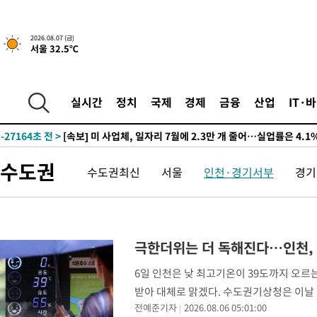
2026.08.07 (금)
서울 32.5℃
-505초 전 >
[속보]규제합리화위원회 부위원장에 김태유 서울대 공대 교수…
태 후임
-30577초 전 >
이강인, 폭염 속 AT마드리드 첫 훈련…80명 식사 대접까지(종
실시간
정치
국제
경제
금융
산업
IT·
-27716초 전 >
미 사업체 일자리, 7월에 2.3만개 순감하고 그 전 2개월 10.3
하향수정 (2보)
-27164초 전 >
[속보] 미 사업체, 일자리 7월에 2.3만 개 줄어…실업률은 4.1
↓
-23027초 전 >
[속보]이 대통령 "부동산 공급 기존 사고방식 매달리지 말고 
수도권
수도권최신
서울
인천·경기서부
경기
실천"
-22112초 전 >
이란, "오만과 '중앙 단일 루트' 합의…북쪽 인바운드·남쪽 아
운드는 임시"
-13680초 전 >
"낮 기온 소폭 하락"…수도권 폭염중대경보, 폭염경보로 하향
-13644초 전 >
[속보]이 대통령, '호우피해' 안동·의성 관할 4개 면 특별재난
선포
-13607초 전 >
[단독]중수청 지원 검사들, 정원 초과 시 낮은 계급 임용…희망
극한더위는 더 독해진다…인천, '
갈 수도
-11578초 전 >
낮 최고 37도 찜통더위…곳곳 소나기·강원 많은 비[내일날씨]
6일 인천은 낮 최고기온이 39도까지 오르
-9884초 전 >
SK하이닉스, 용인·청주 팹에 54조 투자…"AI 메모리 수요 선제
받아 대체로 맑겠다. 수도권기상청은 이날 "
응"
-6740초 전 >
여자배구 이재영·이다영 자매, 아제르바이잔 투란VC 입단
전예준기자
2026.08.06 05:01:00
최저기온이 25도 이상으로 유지되면서 열
-5993초 전 >
외국인 심판 성 접대 7경기 들여다보니…한국 축구 '5승 2무'