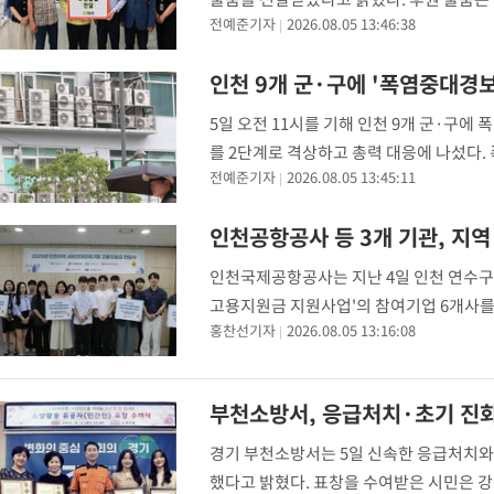
전예준기자
2026.08.05 13:46:38
수 손태진의 앨범으로 구성됐다. 해당 물
인천 9개 군·구에 '폭염중대경보
5일 오전 11시를 기해 인천 9개 군·구
를 2단계로 격상하고 총력 대응에 나섰다.
전예준기자
2026.08.05 13:45:11
가 예상될 때 발표되는 최고 수준의 폭염특보
인천공항공사 등 3개 기관, 지역
인천국제공항공사는 지난 4일 인천 연수
고용지원금 지원사업'의 참여기업 6개사를 
홍찬선기자
2026.08.05 13:16:08
월 인천항만공사·한국환경공단·인천대 창
결한 이후, 창업
부천소방서, 응급처치·초기 진화
경기 부천소방서는 5일 신속한 응급처치와
했다고 밝혔다. 표창을 수여받은 시민은 