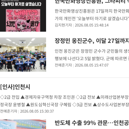
한국만화영상진흥원, 그라피티 작
한국만화영상진흥원은 17일까지 한국만화박물
가의 개인전 '오늘부터 아기로 살겠습니다'
김지현기자
2026.08.05 15:48:14
방해 새로운 전시 콘텐츠를 발굴하고 관람
장정민 옹진군수, 이달 27일까지
인천 옹진군은 장정민 군수가 군민들의 생
행보에 나선다고 5일 밝혔다. 군에 따르면 
전예준기자
2026.08.05 15:47:07
하는 '주민과의 행복동행'을 추진한다. 이
[인사]인천시
◇2급 전입 ▲경제자유구역청 차장 조인권 ◇2급 전보 ▲미래산업본부장 
정국장 윤병철 ▲원도심혁신국장 구혜림 ◇3급 전보 ▲상수도사업본부
전예준기자
2026.08.05 15:30:37
심연삼 ▲해양항공국장 박광
반도체 수출 99% 관문…인천