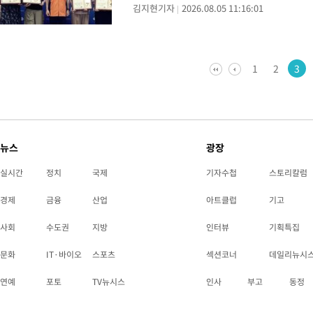
김지현기자
2026.08.05 11:16:01
성민씨, 요양보호사 안기숙씨 등 4명이다.
폐
1
2
3
뉴스
광장
실시간
정치
국제
기자수첩
스토리칼럼
경제
금융
산업
아트클럽
기고
사회
수도권
지방
인터뷰
기획특집
문화
IT·바이오
스포츠
섹션코너
데일리뉴시
연예
포토
TV뉴시스
인사
부고
동정