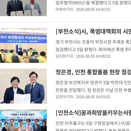
업무협약(MOU)'을 체결했다고 5일 밝혔
이루비기자
2026.08.05 14:50:55
정을 지원하고, 지역사회를 이끌어갈 실무형
[부천소식]시, 폭염대책회의 시
경기 부천시는 조용익 부천시장 주재로 폭
점검했다고 5일 밝혔다. 회의에선 폭염 취
김지현기자
2026.08.05 14:08:52
보를 위한 추가 대책을 마련했다. 또 무더위
정은경, 인천 통합돌봄 현장 점
정은경 보건복지부 장관이 5일 박찬대 인
한문을 전달했다. 정 장관은 이날 인천 부
강진아기자
2026.08.05 14:03:02
사·사회복지사로 구성된 다학제팀의 재택의
로부터 서비
[인천소식]꿈과희망을키우는사람
인천 미추홀구는 5일 구청장실에서 (사)
물품을 전달받았다고 밝혔다. 후원 물품은 