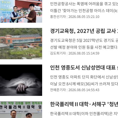
인천공항공사는 폭염에 어려움을 겪고 있는
이틀간 '찾아가는 인천공항 아이스 데이(Ic
홍찬선기자
2026.08.05 15:21:10
는 약 800개의 항공사 및 물류기업이 입주
경기교육청, 2027년 공립 교사 
경기도교육청은 5일 2027학년도 경기
선발 예정 분야와 인원 등을 사전 예고했다.
김도희기자
2026.08.05 15:14:59
교 교사 1145명, 특수교사(유·초·중등) 
인천 영종도서 신남성연대 대표 
인천 영종도 아파트 단지 화단에서 신남성연
이날 오전 8시께 배모(36)씨가 쓰러져 있
전예준기자
2026.08.05 14:55:43
폐쇄회로(CC)TV 등을 토대로 범죄 혐의
한국폴리텍Ⅱ대학·서해구 '청년 
한국폴리텍Ⅱ대학(이하 인천폴리텍)은 지난