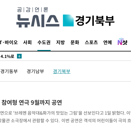
경기북부
…이병태
지(종합)
IT·바이오
사회
수도권
지방
문화
스포츠
연예
0.3만개
 4.1%로
말고 과감히
경기동부
경기남부
경기북부
쪽 아웃바
 하향
별재난지역
…희망지 못
 참여형 연극 9월까지 공연
날씨]
연으로 '브레멘 음악대&화가의 맛있는 그림'을 선보인다고 1일 밝혔다. 
 선제 대
박물관 소극장에서 관람할 수 있다. 이번 공연은 객석의 어린이들이 극의 
나가는 '관객 참여형' 연극으로 기획됐다. 서로 다른 매력을
무'