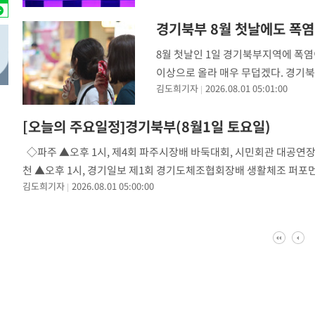
-5225초 전 >
[속보]코스닥, 2.86포인트(0.36%) 내린 798.81마감
경기북부 8월 첫날에도 폭염
-5178초 전 >
[속보]코스피, 6200선 약보합…0.60% 내린 6258.77에 
8월 첫날인 1일 경기북부지역에 폭염
-5158초 전 >
[속보]원·달러 환율, 7.7원 내린 1416.1원 마감
이상으로 올라 매우 무덥겠다. 경기북
-5047초 전 >
[속보] 노원서 40.1도 관측…서울, 2018년 이후 첫 40도
김도희기자
2026.08.01 05:01:00
가능성도 있다. 당분간 밤사이 기온이
-2137초 전 >
[속보]종합특검, '계엄 수용공간 확보' 신용해 前교정본부
-1010초 전 >
외신들도 주목한 韓축구 파문…"국민적 공분에 수사 재개"
[오늘의 주요일정]경기북부(8월1일 토요일)
-981초 전 >
11시간 압수수색에 성접대 파문까지…'쑥대밭' 된 축구협회
◇파주 ▲오후 1시, 제4회 파주시장배 바둑대회, 시민회관 대공연장
-3초 전 >
[속보]규제합리화위원회 부위원장에 김태유 서울대 공대 교수
천 ▲오후 1시, 경기일보 제1회 경기도체조협회장배 생활체조 퍼포
후임
-30075초 전 >
이강인, 폭염 속 AT마드리드 첫 훈련…80명 식사 대접까
김도희기자
2026.08.01 05:00:00
-27214초 전 >
미 사업체 일자리, 7월에 2.3만개 순감하고 그 전 2개월 1
하향수정 (2보)
-26662초 전 >
[속보] 미 사업체, 일자리 7월에 2.3만 개 줄어…실업률은
↓
-22525초 전 >
[속보]이 대통령 "부동산 공급 기존 사고방식 매달리지 
실천"
-21610초 전 >
이란, "오만과 '중앙 단일 루트' 합의…북쪽 인바운드·남
운드는 임시"
-13178초 전 >
"낮 기온 소폭 하락"…수도권 폭염중대경보, 폭염경보로
-13142초 전 >
[속보]이 대통령, '호우피해' 안동·의성 관할 4개 면 특
선포
-13105초 전 >
[단독]중수청 지원 검사들, 정원 초과 시 낮은 계급 임용