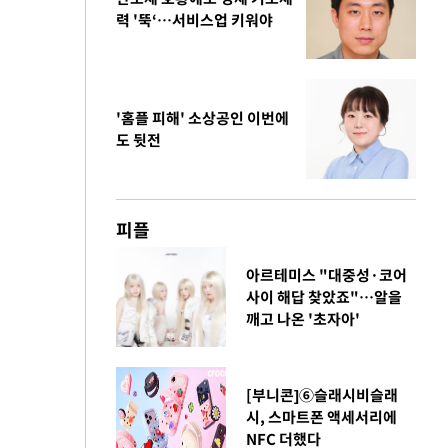
력 '뚝‘…서비스업 키워야
'홈플 피해' 소상공인 이번에
도 뒷전
피플
아르테미스 "대중성·코어
사이 해답 찾았죠"…알을
깨고 나온 '초자아'
[부니콘]⑥슬래시비슬래
시, 스마트폰 액세서리에
NFC 더했다