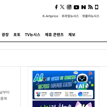
K-Artprice
프라임뉴시스
위클리뉴시스
광장
포토
TV뉴시스
제휴 콘텐츠
제보
이날부터
흐름에