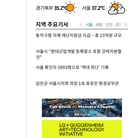
경기북부
35.2ºC
서울
37.2ºC
지역 주요기사
서울
세종
인천
경기남부
경
동작구형 자체 재난지원금 지급…총 23억원 규모
서울시 "현대산업개발 등록말소 포함 강력처분할
것"
서울 확진자 3993명으로 '역대 최다' 기록
임만균 서울시의회 의장 1호 표창은 환경공무관