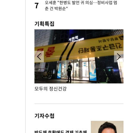
 밥 사줘…상대 주장
오세훈 "한병도 발언 귀 의심…정비사업 멈
7
7
춘 건 박원순"
기획특집
모두의 정신건강
외국
기자수첩
반도체 호황에도 경제 기초체