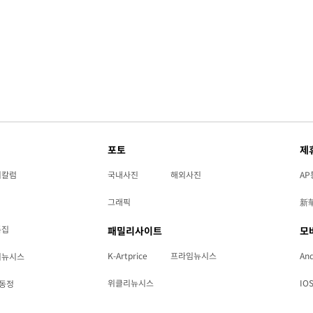
포토
제
리칼럼
국내사진
해외사진
AP
그래픽
新
특집
패밀리사이트
모
K-Artprice
프라임뉴시스
And
리뉴시스
위클리뉴시스
IO
동정