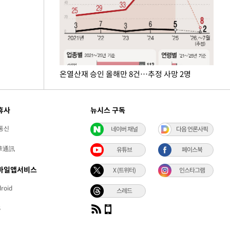
온열산재 승인 올해만 8건…추정 사망 2명
휴사
뉴시스 구독
통신
네이버 채널
다음 언론사픽
華通訊
유튜브
페이스북
바일앱서비스
X (트위터)
인스타그램
roid
스레드
S