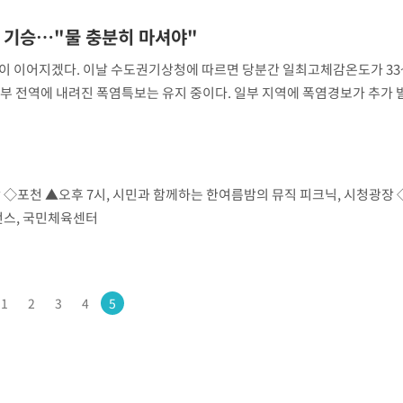
 기승…"물 충분히 마셔야"
마쳐
이 이어지겠다. 이날 수도권기상청에 따르면 당분간 일최고체감온도가 33
부 전역에 내려진 폭염특보는 유지 중이다. 일부 지역에 폭염경보가 추가
 충분히 떨어지지 않아 밤 최저기온이 25도 이상으로 유지되면서 열대야가
장 기소
 ◇포천 ▲오후 7시, 시민과 함께하는 한여름밤의 뮤직 피크닉, 시청광장
…이병태
먼스, 국민체육센터
지(종합)
0.3만개
 4.1%로
말고 과감히
1
2
3
4
5
쪽 아웃바
 하향
별재난지역
…희망지 못