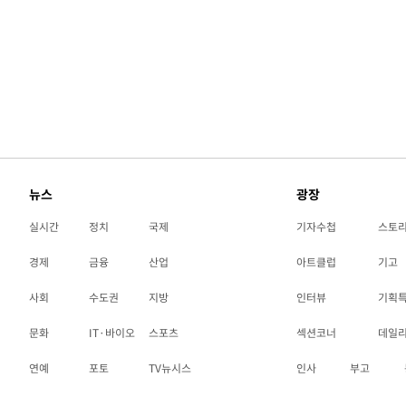
뉴스
광장
실시간
정치
국제
기자수첩
스토
경제
금융
산업
아트클럽
기고
사회
수도권
지방
인터뷰
기획
문화
IT·바이오
스포츠
섹션코너
데일
연예
포토
TV뉴시스
인사
부고