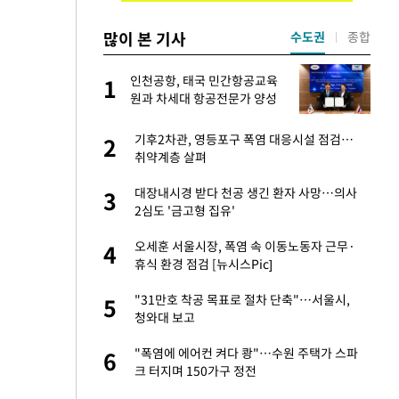
많이 본 기사
수도권
종합
건물
인천공항, 태국 민간항공교육
1
1
원과 차세대 항공전문가 양성
협약
 사과 후 근황…밝
기후2차관, 영등포구 폭염 대응시설 점검…
2
2
취약계층 살펴
경기 들여다보니…한
대장내시경 받다 천공 생긴 환자 사망…의사
3
3
2심도 '금고형 집유'
 분기배당 결정…3
오세훈 서울시장, 폭염 속 이동노동자 근무·
4
4
표
휴식 환경 점검 [뉴시스Pic]
75원 분기 배
"31만호 착공 목표로 절차 단축"…서울시,
5
5
방안 확정"
청와대 보고
안…이동 용이한 장
"폭염에 에어컨 켜다 쾅"…수원 주택가 스파
6
6
크 터지며 150가구 정전