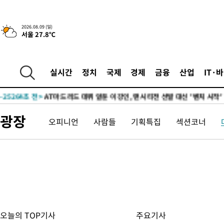
2026.08.09 (일)
서울 27.8℃
5시간 전 >
[속보]美중부 사령관, 이스라엘 긴급방문 다중화된 전선 상황 논의
-28922초 전 >
이강인 ATM 입단식에 '상암벌 들썩'…"세계적인 선수 되길"
실시간
정치
국제
경제
금융
산업
IT·
-27918초 전 >
태풍 돌핀, 중 저장성 타이저우시 해안에 상륙 (1보)
-25264초 전 >
AT마드리드 데뷔 앞둔 이강인, 맨시티전 선발 대신 '벤치 시작'
-23894초 전 >
[속보]與 강원·TK 당원투표 합산 김민석 48.54%로 승리…
광장
오피니언
사람들
기획특집
섹션코너
44.40%
-23228초 전 >
與 강원·TK 당원투표 합산 김민석 46.01%로 승리…정청래
44.53%
-23068초 전 >
[속보]與전대 권리당원투표…강원·경북 김민석, 대구 정청래 
-22875초 전 >
[속보]與 당대표 경선, 경북 권리당원 투표 김민석 47.37%·
45.71%
-22777초 전 >
[속보]與 당대표 경선, 대구 권리당원 투표 정청래 47.82%·
46.35%
-22574초 전 >
[속보]與 당대표 경선, 강원 권리당원 투표 김민석 승리…50.3
득표
-20492초 전 >
"일본축구협회, 대한축구협회 성 접대 의혹 심판 조사"
-13134초 전 >
[속보]장은수, KLPGA 제주삼다수 역전 우승…데뷔 10년 차에
오늘의 TOP기사
주요기사
정상
-8499초 전 >
"얼마나 더웠으면"…안동 물길공원서 헤엄친 구렁이 '소동'