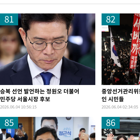
-8426초 전 >
손흥민, 68분 뛰고 2경기 침묵…LAFC, 톨루카에 1-0 승리(종합
81
82
-7698초 전 >
'2경기 연속 침묵' 손흥민, 톨루카전 68분만 뛰고 슈팅 0개
-6450초 전 >
이강인, 오늘 서울서 AT마드리드 입단식…'전례 없는 특급대우'
1시간 전 >
'여긴 20도, 저긴 50도'…열화상 카메라로 본 폭염 저감시설 '온도
1시간 전 >
콜롬비아 신임 우파 대통령 취임 하루만에 차량폭탄 폭발 사건
3시간 전 >
튀르키예 외무장관, "메카 3국 방위협정은 이란이 목표 아냐 " 밝혀
4시간 전 >
이군이 불법 군시설 건설한 레바논 남부에서 레바논군 3명 폭발로 
5시간 전 >
[속보]美중부 사령관, 이스라엘 긴급방문 다중화된 전선 상황 논의
-28922초 전 >
이강인 ATM 입단식에 '상암벌 들썩'…"세계적인 선수 되길"
-27918초 전 >
태풍 돌핀, 중 저장성 타이저우시 해안에 상륙 (1보)
승복 선언 발언하는 정원오 더불어
중앙선거관리위원
-25264초 전 >
AT마드리드 데뷔 앞둔 이강인, 맨시티전 선발 대신 '벤치 시작'
민주당 서울시장 후보
인 시민들
-23894초 전 >
[속보]與 강원·TK 당원투표 합산 김민석 48.54%로 승리…
2026.06.04 10:56:15
2026.06.04 02:34:05
44.40%
-23228초 전 >
與 강원·TK 당원투표 합산 김민석 46.01%로 승리…정청래
85
86
44.53%
-23068초 전 >
[속보]與전대 권리당원투표…강원·경북 김민석, 대구 정청래 
-22875초 전 >
[속보]與 당대표 경선, 경북 권리당원 투표 김민석 47.37%·
45.71%
-22777초 전 >
[속보]與 당대표 경선, 대구 권리당원 투표 정청래 47.82%·