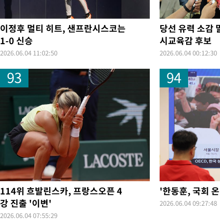
이정후 멀티 히트, 샌프란시스코는
당선 유력 소감 
1-0 신승
시교육감 후보
2026.06.04 11:02:50
2026.06.04 00:12:30
93
94
114위 흐발린스카, 프랑스오픈 4
'한동훈, 국회 온
강 진출 '이변'
2026.06.04 09:27:48
2026.06.04 07:55:29