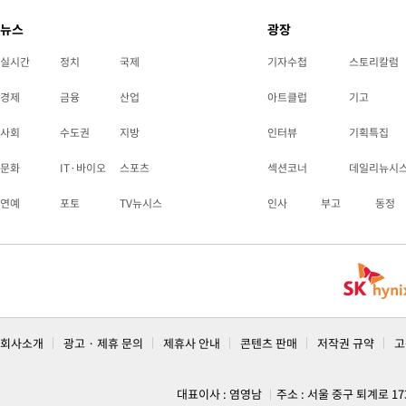
뉴스
광장
실시간
정치
국제
기자수첩
스토리칼럼
경제
금융
산업
아트클럽
기고
사회
수도권
지방
인터뷰
기획특집
문화
IT·바이오
스포츠
섹션코너
데일리뉴시
연예
포토
TV뉴시스
인사
부고
동정
회사소개
광고 · 제휴 문의
제휴사 안내
콘텐츠 판매
저작권 규약
고
대표이사 : 염영남
주소 : 서울 중구 퇴계로 1