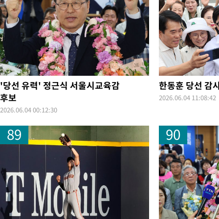
46.35%
-22574초 전 >
[속보]與 당대표 경선, 강원 권리당원 투표 김민석 승리…50.3
득표
-20492초 전 >
"일본축구협회, 대한축구협회 성 접대 의혹 심판 조사"
-13134초 전 >
[속보]장은수, KLPGA 제주삼다수 역전 우승…데뷔 10년 차에
정상
-8499초 전 >
"얼마나 더웠으면"…안동 물길공원서 헤엄친 구렁이 '소동'
-8426초 전 >
손흥민, 68분 뛰고 2경기 침묵…LAFC, 톨루카에 1-0 승리(종합
-7698초 전 >
'2경기 연속 침묵' 손흥민, 톨루카전 68분만 뛰고 슈팅 0개
'당선 유력' 정근식 서울시교육감
한동훈 당선 감
-6450초 전 >
이강인, 오늘 서울서 AT마드리드 입단식…'전례 없는 특급대우'
후보
2026.06.04 11:08:42
1시간 전 >
'여긴 20도, 저긴 50도'…열화상 카메라로 본 폭염 저감시설 '온도
2026.06.04 00:12:30
1시간 전 >
콜롬비아 신임 우파 대통령 취임 하루만에 차량폭탄 폭발 사건
89
90
3시간 전 >
튀르키예 외무장관, "메카 3국 방위협정은 이란이 목표 아냐 " 밝혀
4시간 전 >
이군이 불법 군시설 건설한 레바논 남부에서 레바논군 3명 폭발로 
5시간 전 >
[속보]美중부 사령관, 이스라엘 긴급방문 다중화된 전선 상황 논의