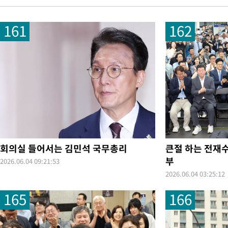
-6974초 전 >
[속보]코스피, 40.89포인트(0.65%) 오른 6299.66 마감
161
162
-6960초 전 >
[속보]코스닥, 55.66포인트(6.97%) 오른 854.47 마감
-3667초 전 >
대포통장 107개로 불법도박 수익 5062억 세탁…19명 검거
-2144초 전 >
[속보]이 대통령 "2028년 중순까지 광주 군공항 기능 다른 군공
로 임시 배치해 산단 조기 착공"
11분 전 >
포항스틸야드 관중석 천장 석재 낙하…K리그 전구장 긴급 점검
3시간 전 >
[속보]'전장연 시위' 1호선 용산역 상행선 무정차 통과 종료
3시간 전 >
[속보]코스닥 지수 5%대 급등에 '매수 사이드카' 발동
4시간 전 >
[속보]원·달러 환율, 오전 9시 1410.3원
-32207초 전 >
콜롬비아서 규모 7.4 지진 발생…"수도 보고타까지 흔들려"
-30411초 전 >
[속보]콜롬비아서 규모 6.8 지진…카르타고 인근서 발생
회의실 들어서는 김민석 국무총리
큰절 하는 전재수
-24184초 전 >
한국계 프란체스카 홍 등 美 진보파 '약진'…2028년 대선판 
부
2026.06.04 09:21:53
-23581초 전 >
구윤철 "ISA 제도 개편안 관련 '與 제안'에 공감…제도 보완 
2026.06.04 03:25:12
검토"
-16902초 전 >
[단독]체온 40.6도 쓰러진 해명…"엄살"이라며 훈련강요
165
166
-15910초 전 >
[속보]강훈식 "충청권 246조·영남권 107조 투자 프로젝트 올
수"
-15557초 전 >
[속보]강훈식 "반도체 함께 성장 프로젝트 10년간 1조원 규모 
진…상생무역금융 5조 공급"
-15109초 전 >
[속보]강훈식 "연내 메가특구특별법 제정 추진…인허가·환경