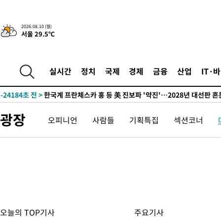
2026.08.10 (월)
서울 29.5℃
4시간 전 >
[속보]원·달러 환율, 오전 9시 1410.3원
-32207초 전 >
콜롬비아서 규모 7.4 지진 발생…"수도 보고타까지 흔들려"
실시간
정치
국제
경제
금융
산업
IT·
-30411초 전 >
[속보]콜롬비아서 규모 6.8 지진…카르타고 인근서 발생
-24184초 전 >
한국계 프란체스카 홍 등 美 진보파 '약진'…2028년 대선판 
-23581초 전 >
구윤철 "ISA 제도 개편안 관련 '與 제안'에 공감…제도 보완 
광장
오피니언
사람들
기획특집
섹션코너
검토"
-16902초 전 >
[단독]체온 40.6도 쓰러진 해명…"엄살"이라며 훈련강요
-15910초 전 >
[속보]강훈식 "충청권 246조·영남권 107조 투자 프로젝트 올
수"
-15557초 전 >
[속보]강훈식 "반도체 함께 성장 프로젝트 10년간 1조원 규모 
진…상생무역금융 5조 공급"
-15109초 전 >
[속보]강훈식 "연내 메가특구특별법 제정 추진…인허가·환경
평가 단축"
-13477초 전 >
[속보]경찰, '내부 비리' 자진신고자 징계 감면…포상금 1억으
대
-12721초 전 >
누그러진 극한 폭염…'낮 최고 34도' 무더위는 이어져[내일날씨
-9312초 전 >
제주 골프장서 멧돼지 출현 결국 사살…'이용객 대피'
오늘의 TOP기사
주요기사
-7130초 전 >
[속보]원·달러 환율, 2.3원 오른 1418.4원 마감