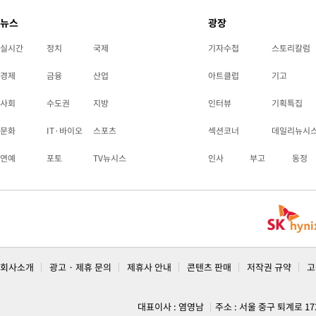
뉴스
광장
실시간
정치
국제
기자수첩
스토리칼럼
경제
금융
산업
아트클럽
기고
사회
수도권
지방
인터뷰
기획특집
문화
IT·바이오
스포츠
섹션코너
데일리뉴시
연예
포토
TV뉴시스
인사
부고
동정
회사소개
광고 · 제휴 문의
제휴사 안내
콘텐츠 판매
저작권 규약
고
대표이사 : 염영남
주소 : 서울 중구 퇴계로 1