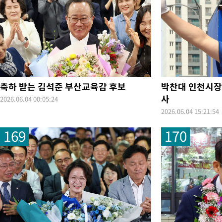
평가 단축"
-13477초 전 >
[속보]경찰, '내부 비리' 자진신고자 징계 감면…포상금 1억으
대
-12721초 전 >
누그러진 극한 폭염…'낮 최고 34도' 무더위는 이어져[내일날씨
-9312초 전 >
제주 골프장서 멧돼지 출현 결국 사살…'이용객 대피'
-7130초 전 >
[속보]원·달러 환율, 2.3원 오른 1418.4원 마감
-6974초 전 >
[속보]코스피, 40.89포인트(0.65%) 오른 6299.66 마감
-6960초 전 >
[속보]코스닥, 55.66포인트(6.97%) 오른 854.47 마감
축하 받는 김석준 부산교육감 후보
박찬대 인천시장
-3667초 전 >
대포통장 107개로 불법도박 수익 5062억 세탁…19명 검거
사
2026.06.04 00:05:24
-2144초 전 >
[속보]이 대통령 "2028년 중순까지 광주 군공항 기능 다른 군공
2026.06.04 15:21:54
로 임시 배치해 산단 조기 착공"
11분 전 >
포항스틸야드 관중석 천장 석재 낙하…K리그 전구장 긴급 점검
169
170
3시간 전 >
[속보]'전장연 시위' 1호선 용산역 상행선 무정차 통과 종료
3시간 전 >
[속보]코스닥 지수 5%대 급등에 '매수 사이드카' 발동
4시간 전 >
[속보]원·달러 환율, 오전 9시 1410.3원