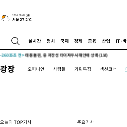
2026.08.09 (일)
서울 27.2℃
5시간 전 >
이군이 불법 군시설 건설한 레바논 남부에서 레바논군 3명 폭발로 
-30443초 전 >
네타냐후, 트럼프의 가자 평화 2차 15개조 평화안 '거부'
실시간
정치
국제
경제
금융
산업
IT·
-27039초 전 >
이강인 ATM 입단식에 '상암벌 들썩'…"세계적인 선수 되길"
-26035초 전 >
태풍 돌핀, 중 저장성 타이저우시 해안에 상륙 (1보)
-23381초 전 >
AT마드리드 데뷔 앞둔 이강인, 맨시티전 선발 대신 '벤치 시작'
광장
오피니언
사람들
기획특집
섹션코너
-22011초 전 >
[속보]與 강원·TK 당원투표 합산 김민석 48.54%로 승리…
44.40%
-21345초 전 >
與 강원·TK 당원투표 합산 김민석 46.01%로 승리…정청래
44.53%
-21185초 전 >
[속보]與전대 권리당원투표…강원·경북 김민석, 대구 정청래 
-20992초 전 >
[속보]與 당대표 경선, 경북 권리당원 투표 김민석 47.37%·
45.71%
-20894초 전 >
[속보]與 당대표 경선, 대구 권리당원 투표 정청래 47.82%·
46.35%
-20691초 전 >
[속보]與 당대표 경선, 강원 권리당원 투표 김민석 승리…50.3
득표
-18609초 전 >
"일본축구협회, 대한축구협회 성 접대 의혹 심판 조사"
오늘의 TOP기사
주요기사
-11251초 전 >
[속보]장은수, KLPGA 제주삼다수 역전 우승…데뷔 10년 차에