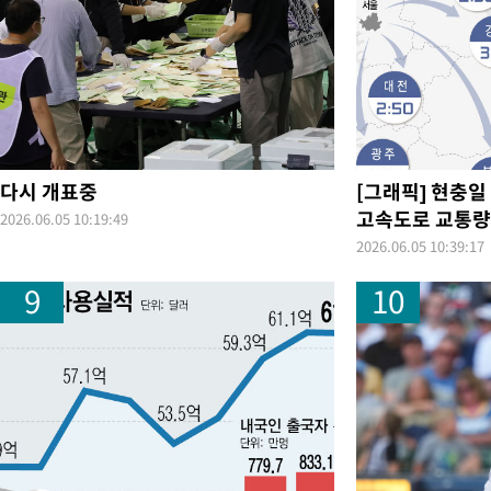
45.71%
-20894초 전 >
[속보]與 당대표 경선, 대구 권리당원 투표 정청래 47.82%·
46.35%
-20691초 전 >
[속보]與 당대표 경선, 강원 권리당원 투표 김민석 승리…50.3
득표
-18609초 전 >
"일본축구협회, 대한축구협회 성 접대 의혹 심판 조사"
-11251초 전 >
[속보]장은수, KLPGA 제주삼다수 역전 우승…데뷔 10년 차에
정상
-6616초 전 >
"얼마나 더웠으면"…안동 물길공원서 헤엄친 구렁이 '소동'
-6543초 전 >
손흥민, 68분 뛰고 2경기 침묵…LAFC, 톨루카에 1-0 승리(종합
다시 개표중
[그래픽] 현충일
-5815초 전 >
'2경기 연속 침묵' 손흥민, 톨루카전 68분만 뛰고 슈팅 0개
고속도로 교통
2026.06.05 10:19:49
-4567초 전 >
이강인, 오늘 서울서 AT마드리드 입단식…'전례 없는 특급대우'
2026.06.05 10:39:17
2시간 전 >
'여긴 20도, 저긴 50도'…열화상 카메라로 본 폭염 저감시설 '온도
9
10
2시간 전 >
콜롬비아 신임 우파 대통령 취임 하루만에 차량폭탄 폭발 사건
4시간 전 >
튀르키예 외무장관, "메카 3국 방위협정은 이란이 목표 아냐 " 밝혀
5시간 전 >
이군이 불법 군시설 건설한 레바논 남부에서 레바논군 3명 폭발로 