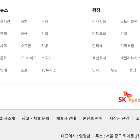
뉴스
광장
실시간
정치
국제
기자수첩
스토리칼럼
경제
금융
산업
아트클럽
기고
사회
수도권
지방
인터뷰
기획특집
문화
IT·바이오
스포츠
섹션코너
데일리뉴시
연예
포토
TV뉴시스
인사
부고
동정
회사소개
광고 · 제휴 문의
제휴사 안내
콘텐츠 판매
저작권 규약
고
대표이사 : 염영남
주소 : 서울 중구 퇴계로 1