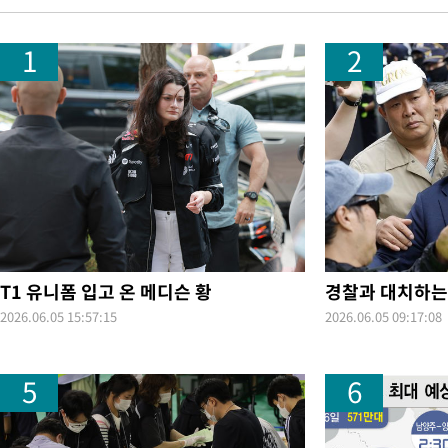
정상
-6616초 전 >
"얼마나 더웠으면"…안동 물길공원서 헤엄친 구렁이 '소동'
1
2
-6543초 전 >
손흥민, 68분 뛰고 2경기 침묵…LAFC, 톨루카에 1-0 승리(종합
-5815초 전 >
'2경기 연속 침묵' 손흥민, 톨루카전 68분만 뛰고 슈팅 0개
-4567초 전 >
이강인, 오늘 서울서 AT마드리드 입단식…'전례 없는 특급대우'
2시간 전 >
'여긴 20도, 저긴 50도'…열화상 카메라로 본 폭염 저감시설 '온도
2시간 전 >
콜롬비아 신임 우파 대통령 취임 하루만에 차량폭탄 폭발 사건
4시간 전 >
튀르키예 외무장관, "메카 3국 방위협정은 이란이 목표 아냐 " 밝혀
5시간 전 >
이군이 불법 군시설 건설한 레바논 남부에서 레바논군 3명 폭발로 
-30443초 전 >
네타냐후, 트럼프의 가자 평화 2차 15개조 평화안 '거부'
-27039초 전 >
이강인 ATM 입단식에 '상암벌 들썩'…"세계적인 선수 되길"
T1 유니폼 입고 온 메디슨 황
경찰과 대치하는
-26035초 전 >
태풍 돌핀, 중 저장성 타이저우시 해안에 상륙 (1보)
2026.06.05 15:57:15
2026.06.05 09:17:08
-23381초 전 >
AT마드리드 데뷔 앞둔 이강인, 맨시티전 선발 대신 '벤치 시작'
-22011초 전 >
[속보]與 강원·TK 당원투표 합산 김민석 48.54%로 승리…
5
6
44.40%
-21345초 전 >
與 강원·TK 당원투표 합산 김민석 46.01%로 승리…정청래
44.53%
-21185초 전 >
[속보]與전대 권리당원투표…강원·경북 김민석, 대구 정청래 
-20992초 전 >
[속보]與 당대표 경선, 경북 권리당원 투표 김민석 47.37%·