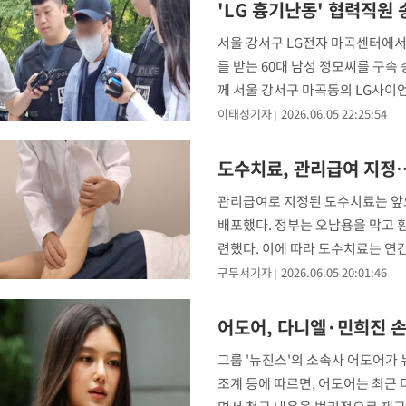
'LG 흉기난동' 협력직원
서울 강서구 LG전자 마곡센터에서
를 받는 60대 남성 정모씨를 구속
께 서울 강서구 마곡동의 LG사이언
터 무시
이태성기자
2026.06.05 22:25:54
도수치료, 관리급여 지정…
관리급여로 지정된 도수치료는 앞으로
배포했다. 정부는 오남용을 막고 
련했다. 이에 따라 도수치료는 연간
가능 이학요
구무서기자
2026.06.05 20:01:46
어도어, 다니엘·민희진 손
그룹 '뉴진스'의 소속사 어도어가 
조계 등에 따르면, 어도어는 최근 