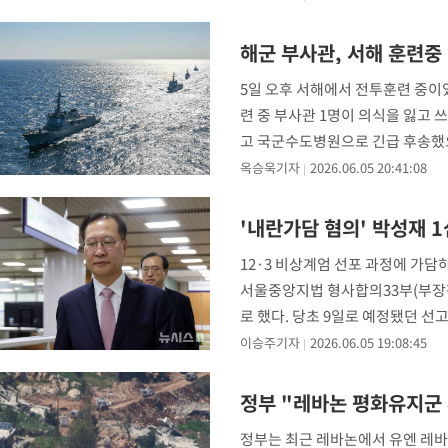
해군 부사관, 서해 훈련중
5일 오후 서해에서 전투훈련 중이었
련 중 부사관 1명이 의식을 잃고 
고 국군수도병원으로 긴급 후송했으
과 군
옥승욱기자
2026.06.05 20:41:08
'내란가담 혐의' 박성재 1
12·3 비상계엄 선포 과정에 가담
서울중앙지법 형사합의33부(부장판사
로 했다. 당초 9일로 예정됐던 선
이승주기자
2026.06.05 19:08:45
정부 "레바논 평화유지군 
정부는 최근 레바논에서 유엔 레바논