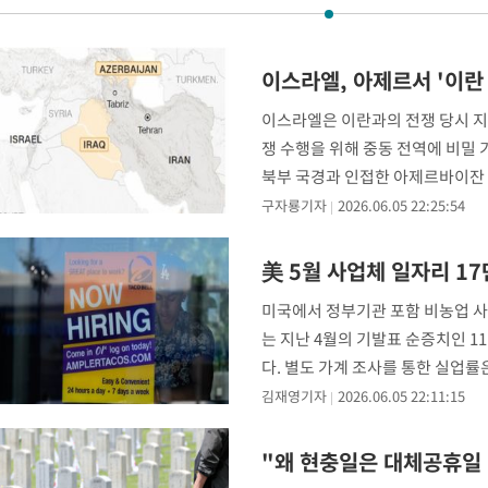
44.53%
-12604초 전 >
[속보]與전대 권리당원투표…강원·경북 김민석, 대구 정청래 
-12411초 전 >
[속보]與 당대표 경선, 경북 권리당원 투표 김민석 47.37%·
이스라엘, 아제르서 '이란
45.71%
-12313초 전 >
[속보]與 당대표 경선, 대구 권리당원 투표 정청래 47.82%·
46.35%
-12110초 전 >
[속보]與 당대표 경선, 강원 권리당원 투표 김민석 승리…50.3
이스라엘은 이란과의 전쟁 당시 지
득표
쟁 수행을 위해 중동 전역에 비밀
-10028초 전 >
"일본축구협회, 대한축구협회 성 접대 의혹 심판 조사"
북부 국경과 인접한 아제르바이잔 
-2670초 전 >
[속보]장은수, KLPGA 제주삼다수 역전 우승…데뷔 10년 차에 
96km
상
구자룡기자
2026.06.05 22:25:54
32분 전 >
"얼마나 더웠으면"…안동 물길공원서 헤엄친 구렁이 '소동'
33분 전 >
손흥민, 68분 뛰고 2경기 침묵…LAFC, 톨루카에 1-0 승리(종합)
美 5월 사업체 일자리 17
-32222초 전 >
데뷔전 치르고 반성한 이강인 "한국 축구, 좋은 부분도 봐 달라
-30360초 전 >
시메오네 감독 "이강인 다재다능한 선수…다양한 역할 맡길 것
미국에서 정부기관 포함 비농업 사업
-26801초 전 >
이강인, 5만 관중 앞 ATM 데뷔…뜨거운 응원 속 새출발(종합)
는 지난 4월의 기발표 순증치인 11만
-26557초 전 >
'AT마드리드 7번' 이강인 데뷔전…맨시티에 1-3 역전패(종합)
다. 별도 가계 조사를 통한 실업률
-24296초 전 >
'AT마드리드 7번' 이강인, 맨시티 상대로 비공식 데뷔전
김재영기자
2026.06.05 22:11:15
-23798초 전 >
[속보]'AT마드리드 7번' 이강인, 맨시티 상대로 비공식 데뷔전
-21862초 전 >
네타냐후, 트럼프의 가자 평화 2차 15개조 평화안 '거부'
"왜 현충일은 대체공휴일
-18458초 전 >
이강인 ATM 입단식에 '상암벌 들썩'…"세계적인 선수 되길"