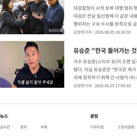
대검찰청이 사적 보복 대행 범죄 
대검은 전날 일선청에 이 같은 내용
행위자는 구속 수사를 원칙으로 공
재판에 넘김)하
김정현기자
2026.06.05 18:16:50
유승준 "한국 들어가는 것
가수 유승준(스티브 유)이 오랜 입
됐다. 이날 유승준은 "한국은 제가
국에 정착하기 위해 간 사람이 아니
다"고
남정현기자
2026.06.05 17:09:18
뉴스
광장
실시간
정치
국제
기자수첩
스토리칼럼