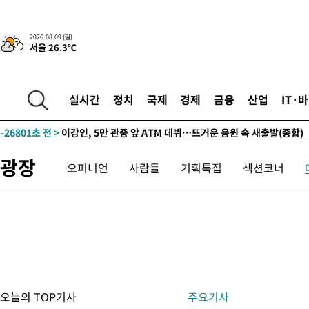
2026.08.09 (일)
서울 26.3℃
33분 전 >
손흥민, 68분 뛰고 2경기 침묵…LAFC, 톨루카에 1-0 승리(종합)
-32222초 전 >
데뷔전 치르고 반성한 이강인 "한국 축구, 좋은 부분도 봐 달라
실시간
정치
국제
경제
금융
산업
IT·
-30360초 전 >
시메오네 감독 "이강인 다재다능한 선수…다양한 역할 맡길 것
-26801초 전 >
이강인, 5만 관중 앞 ATM 데뷔…뜨거운 응원 속 새출발(종합)
-26557초 전 >
'AT마드리드 7번' 이강인 데뷔전…맨시티에 1-3 역전패(종합)
광장
오피니언
사람들
기획특집
섹션코너
-24296초 전 >
'AT마드리드 7번' 이강인, 맨시티 상대로 비공식 데뷔전
-23798초 전 >
[속보]'AT마드리드 7번' 이강인, 맨시티 상대로 비공식 데뷔전
-21862초 전 >
네타냐후, 트럼프의 가자 평화 2차 15개조 평화안 '거부'
-18458초 전 >
이강인 ATM 입단식에 '상암벌 들썩'…"세계적인 선수 되길"
-17454초 전 >
태풍 돌핀, 중 저장성 타이저우시 해안에 상륙 (1보)
-14800초 전 >
AT마드리드 데뷔 앞둔 이강인, 맨시티전 선발 대신 '벤치 시작'
-13430초 전 >
[속보]與 강원·TK 당원투표 합산 김민석 48.54%로 승리…
오늘의 TOP기사
주요기사
44.40%
-12764초 전 >
與 강원·TK 당원투표 합산 김민석 46.01%로 승리…정청래