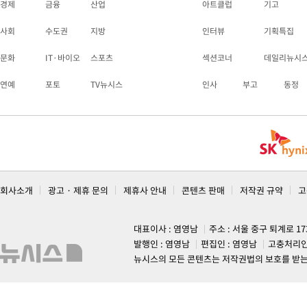
경제
금융
산업
아트클럽
기고
사회
수도권
지방
인터뷰
기획특집
문화
IT·바이오
스포츠
섹션코너
데일리뉴시
연예
포토
TV뉴시스
인사
부고
동정
회사소개
광고 · 제휴 문의
제휴사 안내
콘텐츠 판매
저작권 규약
고
대표이사 : 염영남
주소 : 서울 중구 퇴계로 1
발행인 : 염영남
편집인 : 염영남
고충처리인
뉴시스의 모든 콘텐츠는 저작권법의 보호를 받는 바, 무