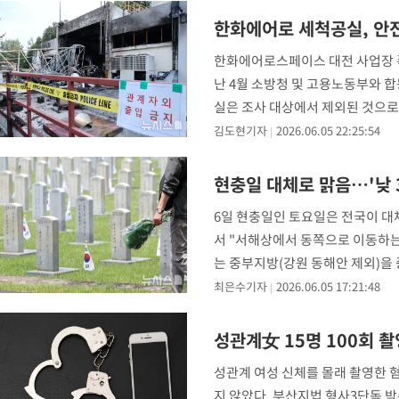
한화에어로 세척공실, 안
한화에어로스페이스 대전 사업장 폭
난 4월 소방청 및 고용노동부와 
실은 조사 대상에서 제외된 것으로
는 것이다. 다만
김도현기자
2026.06.05 22:25:54
현충일 대체로 맑음…'낮 
6일 현충일인 토요일은 전국이 대
서 "서해상에서 동쪽으로 이동하는
는 중부지방(강원 동해안 제외)을 
안전에 각별한 주의가
최은수기자
2026.06.05 17:21:48
성관계女 15명 100회 촬
성관계 여성 신체를 몰래 촬영한 
지 않았다. 부산지법 형사3단독 