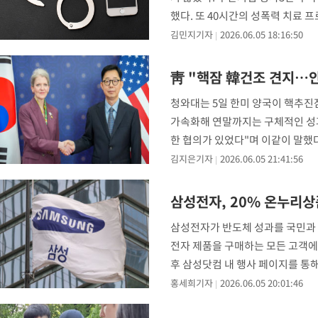
했다. 또 40시간의 성폭력 치료 
8월7일 동료
김민지기자
2026.06.05 18:16:50
靑 "핵잠 韓건조 견지…
청와대는 5일 한미 양국이 핵추진잠
가속화해 연말까지는 구체적인 성과
한 협의가 있었다"며 이같이 말했다
를 가속화해서
김지은기자
2026.06.05 21:41:56
삼성전자, 20% 온누리
삼성전자가 반도체 성과를 국민과 
전자 제품을 구매하는 모든 고객에
후 삼성닷컴 내 행사 페이지를 통
협상 과정에서 약속한
홍세희기자
2026.06.05 20:01:46