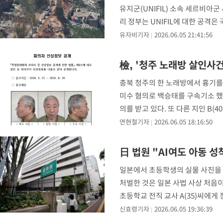
유지군(UNIFIL) 소속 세르비아
리 정부는 UNIFIL에 대한 공격
유자비기자
2026.06.05 21:41:56
檢, '청주 노래방 살인사
충북 청주의 한 노래방에서 흉기를 
미수 혐의로 백승태를 구속기소 했다
의를 받고 있다. 또 다른 지인 B
연현철기자
2026.06.05 18:16:50
日 법원 "AI여도 아동 성
일본에서 초등학생의 실물 사진을 
처벌한 것은 일본 사법 사상 처음
초등학교 전직 교사 A(35)씨에게
전달하고, 이를 바탕으
신효령기자
2026.06.05 19:36:39