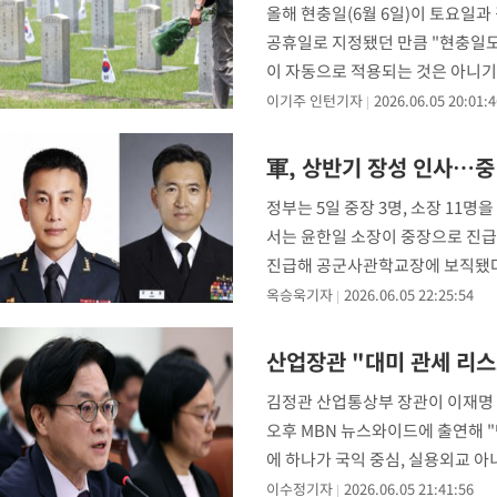
올해 현충일(6월 6일)이 토요일
-17454초 전 >
태풍 돌핀, 중 저장성 타이저우시 해안에 상륙 (1보)
공휴일로 지정됐던 만큼 "현충일도
-14800초 전 >
AT마드리드 데뷔 앞둔 이강인, 맨시티전 선발 대신 '벤치 시작'
이 자동으로 적용되는 것은 아니기
-13430초 전 >
[속보]與 강원·TK 당원투표 합산 김민석 48.54%로 승리…
님오신날, 성탄절 등에 적용된
이기주 인턴기자
2026.06.05 20:01:4
44.40%
-12764초 전 >
與 강원·TK 당원투표 합산 김민석 46.01%로 승리…정청래
44.53%
-12604초 전 >
[속보]與전대 권리당원투표…강원·경북 김민석, 대구 정청래 
軍, 상반기 장성 인사…중
-12411초 전 >
[속보]與 당대표 경선, 경북 권리당원 투표 김민석 47.37%·
정부는 5일 중장 3명, 소장 11
45.71%
-12313초 전 >
[속보]與 당대표 경선, 대구 권리당원 투표 정청래 47.82%·
서는 윤한일 소장이 중장으로 진급
46.35%
-12110초 전 >
[속보]與 당대표 경선, 강원 권리당원 투표 김민석 승리…50.3
진급해 공군사관학교장에 보직됐다
득표
-10028초 전 >
"일본축구협회, 대한축구협회 성 접대 의혹 심판 조사"
이동한다.
옥승욱기자
2026.06.05 22:25:54
-2670초 전 >
[속보]장은수, KLPGA 제주삼다수 역전 우승…데뷔 10년 차에 
상
32분 전 >
"얼마나 더웠으면"…안동 물길공원서 헤엄친 구렁이 '소동'
산업장관 "대미 관세 리스
33분 전 >
손흥민, 68분 뛰고 2경기 침묵…LAFC, 톨루카에 1-0 승리(종합)
김정관 산업통상부 장관이 이재명 
오후 MBN 뉴스와이드에 출연해 
에 하나가 국익 중심, 실용외교 아
해, 한미 정상 간
이수정기자
2026.06.05 21:41:56