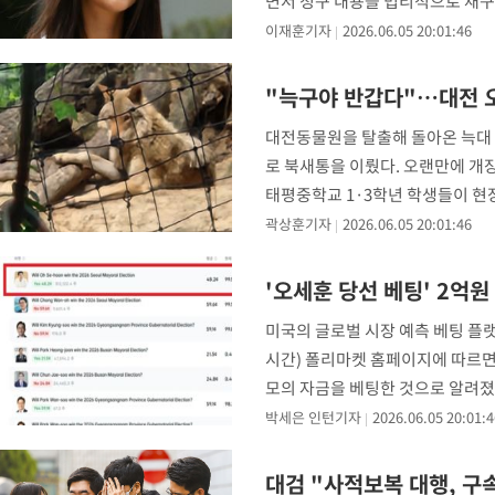
면서 청구 내용을 법리적으로 재구성
친(20억
이재훈기자
2026.06.05 20:01:46
"늑구야 반갑다"…대전 오
대전동물원을 탈출해 돌아온 늑대 
로 북새통을 이뤘다. 오랜만에 개
태평중학교 1·3학년 학생들이 현장
경기
곽상훈기자
2026.06.05 20:01:46
'오세훈 당선 베팅' 2억
미국의 글로벌 시장 예측 베팅 플랫폼
시간) 폴리마켓 홈페이지에 따르면 '
모의 자금을 베팅한 것으로 알려졌다
박세은 인턴기자
2026.06.05 20:01:4
대검 "사적보복 대행, 