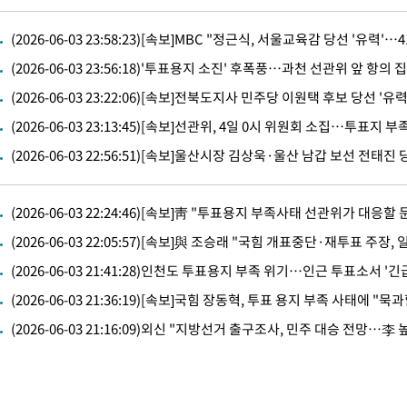
-12376초 전 >
외신들도 주목한 韓축구 파문…"국민적 공분에 수사 재개"
(2026-06-03 23:58:23)[속보]MBC "정근식, 서울교육감 당선 '유력'…4
-12347초 전 >
11시간 압수수색에 성접대 파문까지…'쑥대밭' 된 축구협회
(2026-06-03 23:56:18)'투표용지 소진' 후폭풍…과천 선관위 앞 항
-11369초 전 >
[속보]규제합리화위원회 부위원장에 김태유 서울대 공대 교수
병태 후임
(2026-06-03 23:22:06)[속보]전북도지사 민주당 이원택 후보 당선 '유력'
-7727초 전 >
[속보]국힘 윤리위, '돌려차기 발언' 진종오·서범수 징계 절차 
-3052초 전 >
[속보] 7월 중국 수출 23.9%↑ 수입 27.5%↑…무역총액 25.
(2026-06-03 23:13:45)[속보]선관위, 4일 0시 위원회 소집…투표지 
-212초 전 >
[속보]'채상병 순직 책임' 임성근, 항소심도 징역 3년
(2026-06-03 22:56:51)[속보]울산시장 김상욱·울산 남갑 보선 전태진 
-78초 전 >
[속보]종합특검, '관저이전 봐주기 감사' 유병호 구속기소
55분 전 >
민주 콩고 에볼라환자 4천명 돌파, 4053명 발생 1850명 사망
(2026-06-03 22:24:46)[속보]靑 "투표용지 부족사태 선관위가 대응할 
-24544초 전 >
"낮 기온 소폭 하락"…수도권 폭염중대경보, 폭염경보로 하향
(2026-06-03 22:05:57)[속보]與 조승래 "국힘 개표중단·재투표 주장,
-24508초 전 >
[속보]이 대통령, '호우피해' 안동·의성 관할 4개 면 특별재난
(2026-06-03 21:41:28)인천도 투표용지 부족 위기…인근 투표소서 '긴
선포
-24471초 전 >
[단독]중수청 지원 검사들, 정원 초과 시 낮은 계급 임용…희망
갈 수도
-22442초 전 >
낮 최고 37도 찜통더위…곳곳 소나기·강원 많은 비[내일날씨]
-20748초 전 >
SK하이닉스, 용인·청주 팹에 54조 투자…"AI 메모리 수요 선
(2026-06-03 21:16:09)외신 "지방선거 출구조사, 민주 대승 전망…李
응"
-17604초 전 >
여자배구 이재영·이다영 자매, 아제르바이잔 투란VC 입단
-16857초 전 >
외국인 심판 성 접대 7경기 들여다보니…한국 축구 '5승 2무'
-16591초 전 >
[속보]코스닥, 2.86포인트(0.36%) 내린 798.81마감