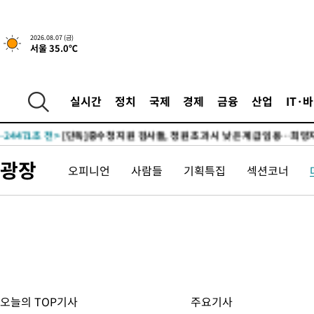
2026.08.07 (금)
서울 35.0℃
55분 전 >
민주 콩고 에볼라환자 4천명 돌파, 4053명 발생 1850명 사망
-24544초 전 >
"낮 기온 소폭 하락"…수도권 폭염중대경보, 폭염경보로 하향
실시간
정치
국제
경제
금융
산업
IT·
-24508초 전 >
[속보]이 대통령, '호우피해' 안동·의성 관할 4개 면 특별재난
선포
-24471초 전 >
[단독]중수청 지원 검사들, 정원 초과 시 낮은 계급 임용…희망
갈 수도
-22442초 전 >
낮 최고 37도 찜통더위…곳곳 소나기·강원 많은 비[내일날씨]
광장
오피니언
사람들
기획특집
섹션코너
-20748초 전 >
SK하이닉스, 용인·청주 팹에 54조 투자…"AI 메모리 수요 선
응"
-17604초 전 >
여자배구 이재영·이다영 자매, 아제르바이잔 투란VC 입단
-16857초 전 >
외국인 심판 성 접대 7경기 들여다보니…한국 축구 '5승 2무'
-16591초 전 >
[속보]코스닥, 2.86포인트(0.36%) 내린 798.81마감
-16544초 전 >
[속보]코스피, 6200선 약보합…0.60% 내린 6258.77에 마쳐
-16524초 전 >
[속보]원·달러 환율, 7.7원 내린 1416.1원 마감
-16413초 전 >
[속보] 노원서 40.1도 관측…서울, 2018년 이후 첫 40도
오늘의 TOP기사
주요기사
-13503초 전 >
[속보]종합특검, '계엄 수용공간 확보' 신용해 前교정본부장 기