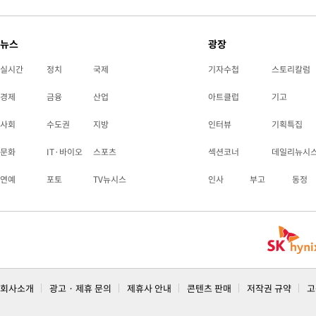
-16544초 전 >
[속보]코스피, 6200선 약보합…0.60% 내린 6258.77에 마쳐
-16524초 전 >
[속보]원·달러 환율, 7.7원 내린 1416.1원 마감
뉴스
광장
-16413초 전 >
[속보] 노원서 40.1도 관측…서울, 2018년 이후 첫 40도
실시간
정치
국제
기자수첩
스토리칼럼
-13503초 전 >
[속보]종합특검, '계엄 수용공간 확보' 신용해 前교정본부장 기
-12376초 전 >
외신들도 주목한 韓축구 파문…"국민적 공분에 수사 재개"
경제
금융
산업
아트클럽
기고
-12347초 전 >
11시간 압수수색에 성접대 파문까지…'쑥대밭' 된 축구협회
사회
수도권
지방
인터뷰
기획특집
-11369초 전 >
[속보]규제합리화위원회 부위원장에 김태유 서울대 공대 교수
문화
병태 후임
IT·바이오
스포츠
섹션코너
데일리뉴시
-7727초 전 >
[속보]국힘 윤리위, '돌려차기 발언' 진종오·서범수 징계 절차 
-3052초 전 >
[속보] 7월 중국 수출 23.9%↑ 수입 27.5%↑…무역총액 25.
연예
포토
TV뉴시스
인사
부고
동정
-212초 전 >
[속보]'채상병 순직 책임' 임성근, 항소심도 징역 3년
-78초 전 >
[속보]종합특검, '관저이전 봐주기 감사' 유병호 구속기소
55분 전 >
민주 콩고 에볼라환자 4천명 돌파, 4053명 발생 1850명 사망
회사소개
광고 · 제휴 문의
제휴사 안내
콘텐츠 판매
저작권 규약
고