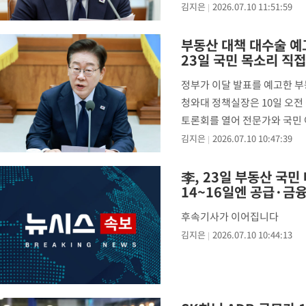
고 정책 방향을 모색할 계획"
김지은
2026.07.10 11:51:59
부동산 대책 대수술 예
23일 국민 목소리 직
정부가 이달 발표를 예고한 부동
청와대 정책실장은 10일 오전
토론회를 열어 전문가와 국민 
정책 방향을 모색할 계획"이
김지은
2026.07.10 10:47:39
李, 23일 부동산 국민
14~16일엔 공급·금
후속기사가 이어집니다
김지은
2026.07.10 10:44:13