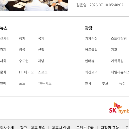
다"며 "굳이 당원 주권 의지의
김윤영
2026.07.10 05:40:02
뉴스
광장
실시간
정치
국제
기자수첩
스토리칼럼
경제
금융
산업
아트클럽
기고
사회
수도권
지방
인터뷰
기획특집
문화
IT·바이오
스포츠
섹션코너
데일리뉴시
연예
포토
TV뉴시스
인사
부고
동정
회사소개
광고 · 제휴 문의
제휴사 안내
콘텐츠 판매
저작권 규약
고