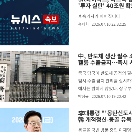
'투자 실탄' 40조원 
-11914초 전 >
[속보]산업장관 "李정부, 원전 반대 안해…안정 전력 위해 불가
-10611초 전 >
[속보]경찰, '홍명보 선임 논란' 대한축구협회·축구회관 등 압
후속기사가 이어집니다
색
-9998초 전 >
[속보]산업장관 "美무역법 제301조 과잉생산 결과 발표 8월 중 
홍세희
2026.07.10 22:32:25
-9791초 전 >
[속보]코스피 매도사이드카 발동…4%대 급락
-9063초 전 >
[속보]전남광주 초대 시민추천 부시장에 백승주·윤난실
-6624초 전 >
서울 열대야 15일째 지속…비공식 '초열대야' 30도 넘어
中, 반도체 생산 필수 
-5191초 전 >
[속보]코스닥, 2.15포인트(0.27%) 내린 797.44 출발
헬륨 수출금지…즉시 
-5174초 전 >
[속보]코스피, 119.51포인트(1.81%) 내린 6478.75 개장
중국 당국이 반도체 공정의 필
-1621초 전 >
6월 경상수지 497.3억 달러…두 달 연속 사상 최대
임시 수출 금지 관리를 실시하
-1572초 전 >
서울 낮 39도 '폭염중대경보'…40도 관측 가능성도
해서는 밝히지 않았다. 상무부
17분 전 >
미 워싱턴주 스포캔 시의 통제불능 3개 산불, 방화선 일부 구축
운 재료로 꼽히며 군사
박정규
2026.07.10 19:20:42
2시간 전 >
[속보] 호르무즈 해협 이란-오만 협상 기대속 뉴욕증시 혼조 마감 다
0.49%↑
李대통령 "'몽탄신도시
韓 개척정신-몽골 유목
몽골을 국빈 방문 중인 이재명