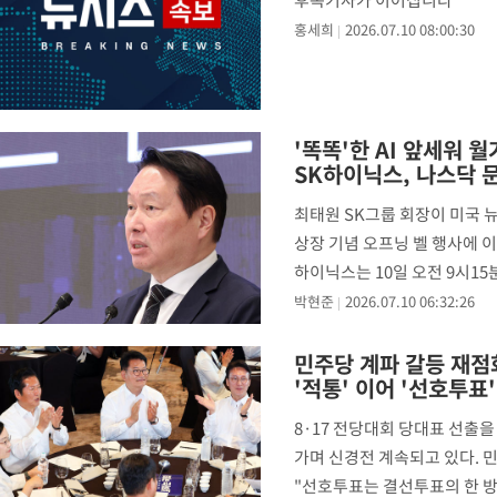
후속기사가 이어집니다
홍세희
2026.07.10 08:00:30
'똑똑'한 AI 앞세워 월
SK하이닉스, 나스닥 
최태원 SK그룹 회장이 미국 
상장 기념 오프닝 벨 행사에 이
하이닉스는 10일 오전 9시15
장은 곽노정 S
박현준
2026.07.10 06:32:26
민주당 계파 갈등 재점
'적통' 이어 '선호투표
8·17 전당대회 당대표 선출
가며 신경전 계속되고 있다. 
"선호투표는 결선투표의 한 방