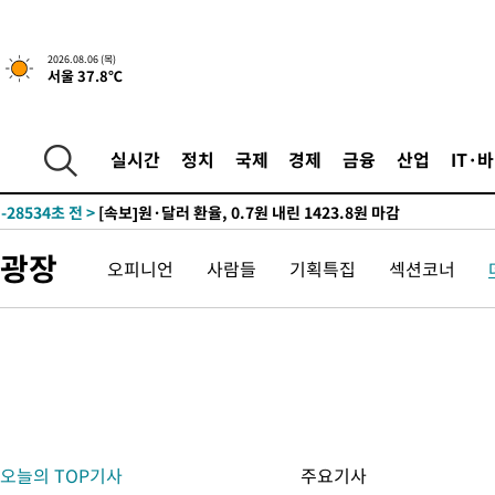
2026.08.06 (목)
서울 37.8℃
2시간 전 >
[속보] 호르무즈 해협 이란-오만 협상 기대속 뉴욕증시 혼조 마감 다
0.49%↑
-28739초 전 >
[속보]코스닥, 800p 회복…0.26% 오른 801.67 마감
실시간
정치
국제
경제
금융
산업
IT·
-28669초 전 >
[속보]코스피, 301.88포인트(4.58%) 내린 6296.38 마감
-28534초 전 >
[속보]원·달러 환율, 0.7원 내린 1423.8원 마감
-26133초 전 >
"여기 떨어졌다"…다누리, 스페이스X 로켓 달 충돌 흔적 포착
광장
오피니언
사람들
기획특집
섹션코너
-23178초 전 >
손흥민, 5경기 연속골 실패…LAFC는 승부차기 끝 과달라하라
-15779초 전 >
내일까지 39도 '펄펄'…기상청 "태풍 지나며 폭염 잠시 꺾인다
-15416초 전 >
트럼프, 한국계 진보 주지사 후보 맹공…"공산주의가 최대 위협
-15394초 전 >
"美간섭에 합의 지연"…트럼프, '이란 호르무즈 통제권' 수용
-11914초 전 >
[속보]산업장관 "李정부, 원전 반대 안해…안정 전력 위해 불가
-10611초 전 >
[속보]경찰, '홍명보 선임 논란' 대한축구협회·축구회관 등 압
색
-9998초 전 >
[속보]산업장관 "美무역법 제301조 과잉생산 결과 발표 8월 중 
오늘의 TOP기사
주요기사
-9791초 전 >
[속보]코스피 매도사이드카 발동…4%대 급락