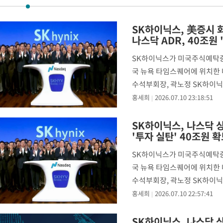
-9063초 전 >
[속보]전남광주 초대 시민추천 부시장에 백승주·윤난실
-6624초 전 >
서울 열대야 15일째 지속…비공식 '초열대야' 30도 넘어
SK하이닉스, 美증시 
나스닥 ADR, 40조원 
-5191초 전 >
[속보]코스닥, 2.15포인트(0.27%) 내린 797.44 출발
-5174초 전 >
[속보]코스피, 119.51포인트(1.81%) 내린 6478.75 개장
SK하이닉스가 미국주식예탁증서
-1621초 전 >
6월 경상수지 497.3억 달러…두 달 연속 사상 최대
국 뉴욕 타임스퀘어에 위치한 나
-1572초 전 >
서울 낮 39도 '폭염중대경보'…40도 관측 가능성도
수석부회장, 곽노정 SK하이닉
17분 전 >
미 워싱턴주 스포캔 시의 통제불능 3개 산불, 방화선 일부 구축
날이다. 불과
홍세희
2026.07.10 23:18:51
2시간 전 >
[속보] 호르무즈 해협 이란-오만 협상 기대속 뉴욕증시 혼조 마감 다
0.49%↑
SK하이닉스, 나스닥 
-28739초 전 >
[속보]코스닥, 800p 회복…0.26% 오른 801.67 마감
'투자 실탄' 40조원 
-28669초 전 >
[속보]코스피, 301.88포인트(4.58%) 내린 6296.38 마감
-28534초 전 >
[속보]원·달러 환율, 0.7원 내린 1423.8원 마감
SK하이닉스가 미국주식예탁증서
-26133초 전 >
"여기 떨어졌다"…다누리, 스페이스X 로켓 달 충돌 흔적 포착
국 뉴욕 타임스퀘어에 위치한 나
-23178초 전 >
손흥민, 5경기 연속골 실패…LAFC는 승부차기 끝 과달라하라
수석부회장, 곽노정 SK하이닉
인 날이
-15779초 전 >
내일까지 39도 '펄펄'…기상청 "태풍 지나며 폭염 잠시 꺾인다
홍세희
2026.07.10 22:57:41
-15416초 전 >
트럼프, 한국계 진보 주지사 후보 맹공…"공산주의가 최대 위협
SK하이닉스, 나스닥 
-15394초 전 >
"美간섭에 합의 지연"…트럼프, '이란 호르무즈 통제권' 수용