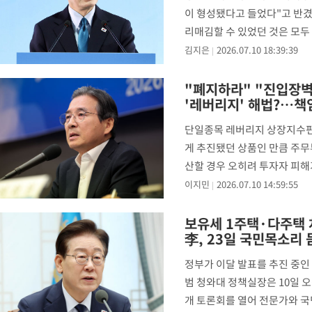
이 형성됐다고 들었다"고 반겼
리매김할 수 있었던 것은 모두
라고 생각한다"며 "광활한 초
김지은
2026.07.10 18:39:39
"폐지하라" "진입장벽
'레버리지' 해법?…
단일종목 레버리지 상장지수펀드
게 추진됐던 상품인 만큼 주무
산할 경우 오히려 투자자 피해
효성을 모두 갖춘 대책을 찾기
이지민
2026.07.10 14:59:55
보유세 1주택·다주택 
李, 23일 국민목소리
정부가 이달 발표를 추진 중인 
범 청와대 정책실장은 10일 오
개 토론회를 열어 전문가와 국