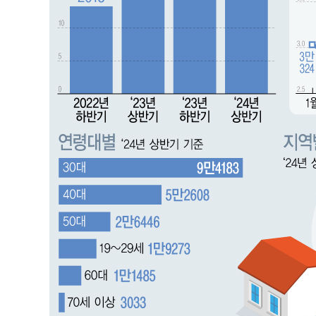
-22947초 전 >
[속보]종합특검, '계엄 수용공간 확보' 신용해 前교정본
-21820초 전 >
외신들도 주목한 韓축구 파문…"국민적 공분에 수사 재개
-21791초 전 >
11시간 압수수색에 성접대 파문까지…'쑥대밭' 된 축구
-20813초 전 >
[속보]규제합리화위원회 부위원장에 김태유 서울대 공대
병태 후임
-17171초 전 >
[속보]국힘 윤리위, '돌려차기 발언' 진종오·서범수 징계
-12496초 전 >
[속보] 7월 중국 수출 23.9%↑ 수입 27.5%↑…무역총
25.3%↑
-9656초 전 >
[속보]'채상병 순직 책임' 임성근, 항소심도 징역 3년
-9522초 전 >
[속보]종합특검, '관저이전 봐주기 감사' 유병호 구속기소
-6122초 전 >
민주 콩고 에볼라환자 4천명 돌파, 4053명 발생 1850명 
-5372초 전 >
[속보]'300억원대 사기 혐의' 차가원 대표 구속 송치
-4566초 전 >
"미 전국적 살모네라 식중독 원인은 멕시코산 할라피뇨"-- 
-3079초 전 >
[속보]경찰·노동부, HL만도 평택사업장 끼임 사망 관련 