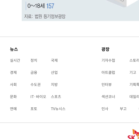
뉴스
광장
실시간
정치
국제
기자수첩
스토
경제
금융
산업
아트클럽
기고
사회
수도권
지방
인터뷰
기획
문화
IT·바이오
스포츠
섹션코너
데일
연예
포토
TV뉴시스
인사
부고