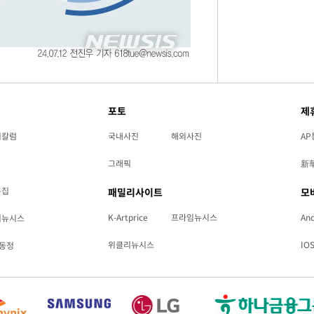
포토
제
리칼럼
국내사진
해외사진
AP
그래픽
新
특집
패밀리사이트
모
K-Artprice
프라임뉴시스
And
리뉴시스
위클리뉴시스
IO
동정