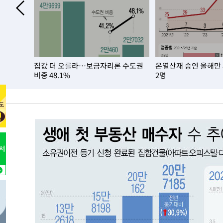
병태 후임
-17171초 전 >
[속보]국힘 윤리위, '돌려차기 발언' 진종오·서범수 징계
-12496초 전 >
[속보] 7월 중국 수출 23.9%↑ 수입 27.5%↑…무역총
25.3%↑
-9656초 전 >
[속보]'채상병 순직 책임' 임성근, 항소심도 징역 3년
-9522초 전 >
[속보]종합특검, '관저이전 봐주기 감사' 유병호 구속기소
집값 더 오를라…보금자리론 수도권
온열산재 승인 올해만
-6122초 전 >
민주 콩고 에볼라환자 4천명 돌파, 4053명 발생 1850명 
비중 48.1%
2명
-5372초 전 >
[속보]'300억원대 사기 혐의' 차가원 대표 구속 송치
-4566초 전 >
"미 전국적 살모네라 식중독 원인은 멕시코산 할라피뇨"-- 
-3079초 전 >
[속보]경찰·노동부, HL만도 평택사업장 끼임 사망 관련 
-31886초 전 >
낮 최고 37도 찜통더위…곳곳 소나기·강원 많은 비[내일
-30192초 전 >
SK하이닉스, 용인·청주 팹에 54조 투자…"AI 메모리 수
응"
-27048초 전 >
여자배구 이재영·이다영 자매, 아제르바이잔 투란VC 입
-26301초 전 >
외국인 심판 성 접대 7경기 들여다보니…한국 축구 '5승 2
-26035초 전 >
[속보]코스닥, 2.86포인트(0.36%) 내린 798.81마감
-25988초 전 >
[속보]코스피, 6200선 약보합…0.60% 내린 6258.77에
-25968초 전 >
[속보]원·달러 환율, 7.7원 내린 1416.1원 마감
-25857초 전 >
[속보] 노원서 40.1도 관측…서울, 2018년 이후 첫 40도