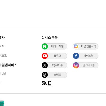
휴사
뉴시스 구독
통신
네이버 채널
다음 언론사픽
華通訊
유튜브
페이스북
바일앱서비스
X (트위터)
인스타그램
roid
스레드
S