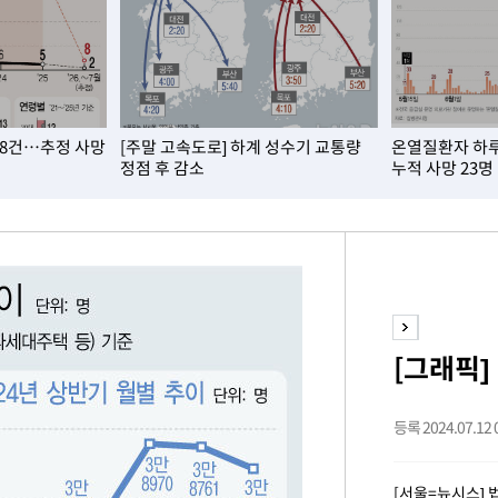
 절차 개시
액
 8건…추정 사망
[주말 고속도로] 하계 성수기 교통량
온열질환자 하루 
사망
정점 후 감소
누적 사망 23명
CDC
압수수색
날씨]
요 선제 대
단
[그래픽]
무'
등록 2024.07.12 0
 마쳐
[서울=뉴시스]