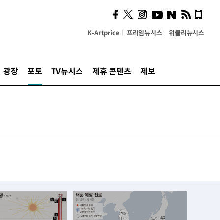
K-Artprice
프라임뉴시스
위클리뉴시스
광장
포토
TV뉴시스
제휴 콘텐츠
제보