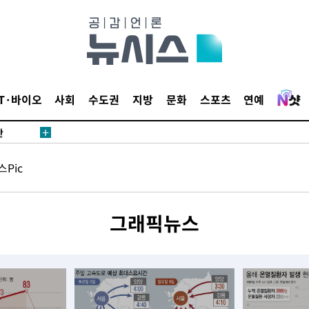
압수수색
날씨]
IT·바이오
사회
수도권
지방
문화
스포츠
연예
요 선제 대
단
무'
Pic
 마쳐
그래픽뉴스
부장 기소
"
협회
 교수…이