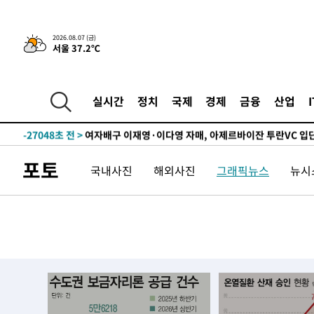
2026.08.07 (금)
서울 37.2℃
-3079초 전 >
[속보]경찰·노동부, HL만도 평택사업장 끼임 사망 관련 
-31886초 전 >
낮 최고 37도 찜통더위…곳곳 소나기·강원 많은 비[내일
실시간
정치
국제
경제
금융
산업
-30192초 전 >
SK하이닉스, 용인·청주 팹에 54조 투자…"AI 메모리 수
응"
-27048초 전 >
여자배구 이재영·이다영 자매, 아제르바이잔 투란VC 입
-26301초 전 >
외국인 심판 성 접대 7경기 들여다보니…한국 축구 '5승 2
포토
국내사진
해외사진
그래픽뉴스
뉴시스
-26035초 전 >
[속보]코스닥, 2.86포인트(0.36%) 내린 798.81마감
-25988초 전 >
[속보]코스피, 6200선 약보합…0.60% 내린 6258.77에
-25968초 전 >
[속보]원·달러 환율, 7.7원 내린 1416.1원 마감
-25857초 전 >
[속보] 노원서 40.1도 관측…서울, 2018년 이후 첫 40도
-22947초 전 >
[속보]종합특검, '계엄 수용공간 확보' 신용해 前교정본
-21820초 전 >
외신들도 주목한 韓축구 파문…"국민적 공분에 수사 재개
-21791초 전 >
11시간 압수수색에 성접대 파문까지…'쑥대밭' 된 축구
-20813초 전 >
[속보]규제합리화위원회 부위원장에 김태유 서울대 공대