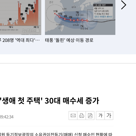
208명 '역대 최다'…
태풍 '돌핀' 예상 이동 경로
서울 아파
대…노원·
 '생애 첫 주택' 30대 매수세 증가
9:42:34
 법원 등기정보광장의 소유권이전등기(매매) 신청 매수인 현황에 따