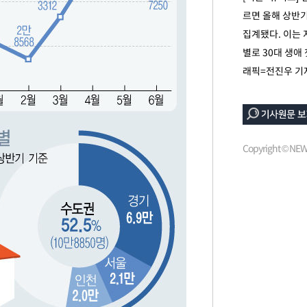
르면 올해 상반기
부장 기소
집계됐다. 이는 
"
별로 30대 생애
협회
래픽=전진우 기
 교수…이
 절차 개시
액
Copyright © N
사망
CDC
압수수색