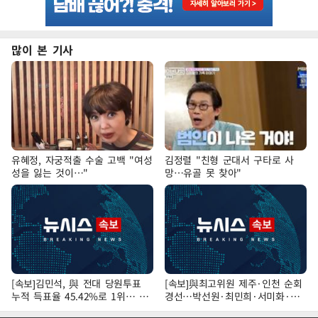
많이 본 기사
유혜정, 자궁적출 수술 고백 "여성
김정렬 "친형 군대서 구타로 사
성을 잃는 것이…"
망…유골 못 찾아"
[속보]김민석, 與 전대 당원투표
[속보]與최고위원 제주·인천 순회
누적 득표율 45.42%로 1위… 정
경선…박선원·최민희·서미화·한
청래 44.56%
민수·김용 순