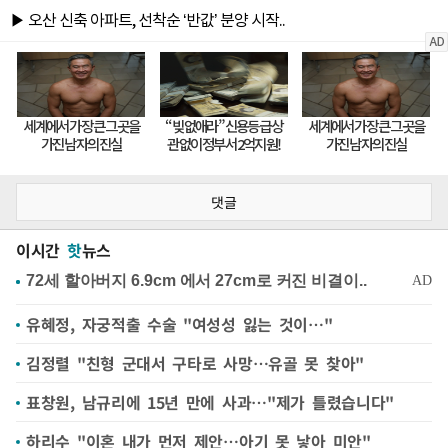
댓글
이시간
핫
뉴스
유혜정, 자궁적출 수술 "여성성 잃는 것이…"
김정렬 "친형 군대서 구타로 사망…유골 못 찾아"
표창원, 남규리에 15년 만에 사과…"제가 틀렸습니다"
하리수 "이혼 내가 먼저 제안…아기 못 낳아 미안"