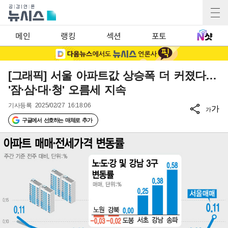
메인
랭킹
섹션
포토
[그래픽] 서울 아파트값 상승폭 더 커졌다…
'잠·삼·대·청' 오름세 지속
기사등록
2025/02/27 16:18:06
가
가
구글에서 선호하는 매체로 추가