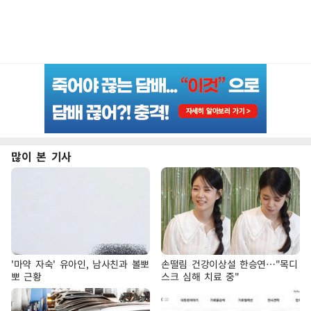
많이 본 기사
'마약 자숙' 유아인, 남사친과 볼뽀
손떨림 건강이상설 한승연…"목디
뽀 근황
스크 심해 치료 중"