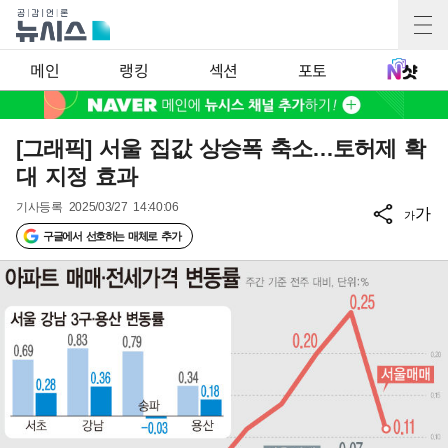
메인
랭킹
섹션
포토
[그래픽] 서울 집값 상승폭 축소…토허제 확
대 지정 효과
기사등록
2025/03/27 14:40:06
가
가
구글에서 선호하는 매체로 추가