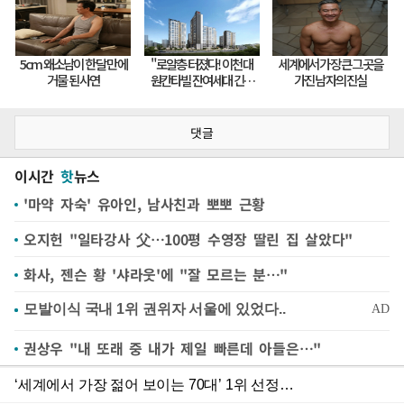
댓글
이시간
핫
뉴스
'마약 자숙' 유아인, 남사친과 뽀뽀 근황
오지헌 "일타강사 父…100평 수영장 딸린 집 살았다"
화사, 젠슨 황 '샤라웃'에 "잘 모르는 분…"
권상우 "내 또래 중 내가 제일 빠른데 아들은…"