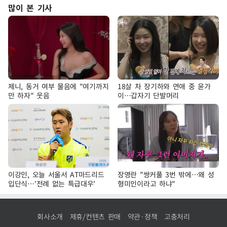
많이 본 기사
제니, 동거 여부 물음에 "여기까지
18살 차 장기하와 연애 중 윤가
만 하자" 웃음
이…갑자기 단발머리
이강인, 오늘 서울서 AT마드리드
장영란 "쌍커풀 3번 밖에…왜 성
입단식…'전례 없는 특급대우'
형미인이라고 하냐"
회사소개
제휴/컨텐츠 판매
약관·정책
고충처리