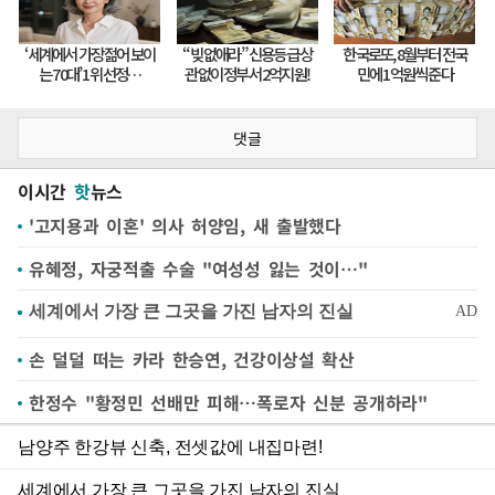
댓글
이시간
핫
뉴스
'고지용과 이혼' 의사 허양임, 새 출발했다
유혜정, 자궁적출 수술 "여성성 잃는 것이…"
손 덜덜 떠는 카라 한승연, 건강이상설 확산
한정수 "황정민 선배만 피해…폭로자 신분 공개하라"