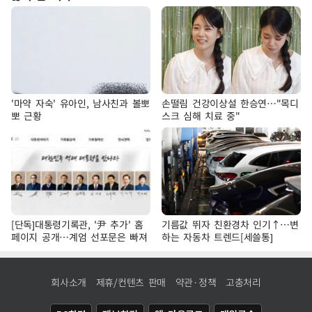
'마약 자숙' 유아인, 남사친과 볼뽀
손떨림 건강이상설 한승연…"목디
뽀 근황
스크 심해 치료 중"
[단독]대통령기록관, '尹 추가' 홈
기름값 뛰자 친환경차 인기↑…변
페이지 공개…계엄 선포문은 빠져
하는 자동차 트렌드[세쓸통]
회사소개
제휴/컨텐츠 판매
약관·정책
고충처리