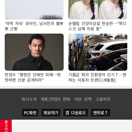
'마약 자숙' 유아인, 남사친과 볼뽀
손떨림 건강이상설 한승연…"목디
뽀 근황
스크 심해 치료 중"
한정수 "황정민 선배만 피해…떳
기름값 뛰자 친환경차 인기↑…변
떳하면 신분 공개하라"
하는 자동차 트렌드[세쓸통]
회사소개
제휴/컨텐츠 판매
약관·정책
고충처리
PC화면
제보하기
앱 다운로드
맨위로↑
광
COPYRIGHTⓒ
NEWSIS
ALL RIGHTS RESERVED.
고
삭