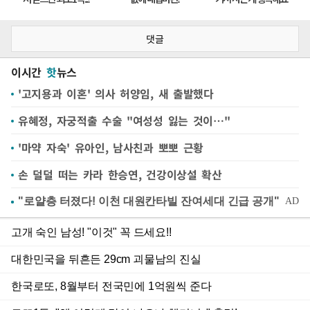
댓글
이시간
핫
뉴스
'고지용과 이혼' 의사 허양임, 새 출발했다
유혜정, 자궁적출 수술 "여성성 잃는 것이…"
'마약 자숙' 유아인, 남사친과 뽀뽀 근황
손 덜덜 떠는 카라 한승연, 건강이상설 확산