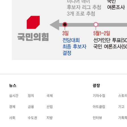
-2966초 전 >
온열질환 사망자 3명 늘어…누적 환자 3000명 돌파
51분 전 >
강릉에 시간당 81.4㎜ 물폭탄…도로 잠기고 담벼락 붕괴
1시간 전 >
백운산서 80년근 천종산삼 9뿌리 발견…감정가 1.3억원
2시간 전 >
선재도서 해루질 나섰다 실종 60대, 닷새 만에 숨진 채 발견
3시간 전 >
남자 농구, 나고야 아시안게임서 '홈팀' 일본과 한일전
3시간 전 >
여수 오동도 해상서 모터보트 전복…1명 사망·1명 실종
4시간 전 >
극한폭염 한풀 꺾이지만…'낮 최고 35도' 무더위, 열대야 계
날씨]
5시간 전 >
축구협회 "압수수색·성접대 논란 사과…쇄신의 기회로 삼겠
5시간 전 >
[속보]'압수수색·성접대 논란' 축구협회 "실망과 걱정 안겨드
8시간 전 >
'최고 37도' 폭염 지속…강원동해안 최대 150㎜ 비
뉴스
광장
10시간 전 >
[속보]뉴욕증시 상승 마감…S&P 0.6% 나스닥 1.3%↑
실시간
정치
국제
기자수첩
스토
경제
금융
산업
아트클럽
기고
사회
수도권
지방
인터뷰
기획