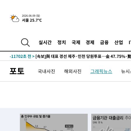
2026.08.09 (일)
서울 25.7℃
10시간 전 >
[속보]뉴욕증시 상승 마감…S&P 0.6% 나스닥 1.3%↑
-21420초 전 >
이란 "호르무즈 재개방 합의 근접…美 배상 선행돼야"
-12467초 전 >
[속보]與최고위원 제주·인천 순회경선…박선원·최민희
실시간
정치
국제
경제
금융
산업
한민수·김용 순
-12420초 전 >
[속보]김민석, 與 전대 당원투표 누적 득표율 45.42%로 
청래 44.56%
-11702초 전 >
[속보]與 대표 경선 제주·인천 당원투표…金 47.75%·
42.08%·宋 10.17%
-11236초 전 >
이강인 "아틀레티코 이적 기뻐…등번호 7번 의미보단 팀 
포토
국내사진
해외사진
그래픽뉴스
뉴시스
것"
-11171초 전 >
[속보]與 당대표 경선, 제주·인천 권리당원 투표 김민석 
-4945초 전 >
낮 최고 35도 '무더위'…동해안 시간당 30㎜ '강한 비'[내
-4215초 전 >
[속보]이강인 "감독님이 원하는 마음 느꼈고, 많은 트로피 
레티코 이적"
-3997초 전 >
수도권 40도 육박 '펄펄'…동해안 일부 지역엔 호의주의보
-2966초 전 >
온열질환 사망자 3명 늘어…누적 환자 3000명 돌파
51분 전 >
강릉에 시간당 81.4㎜ 물폭탄…도로 잠기고 담벼락 붕괴
1시간 전 >
백운산서 80년근 천종산삼 9뿌리 발견…감정가 1.3억원
2시간 전 >
선재도서 해루질 나섰다 실종 60대, 닷새 만에 숨진 채 발견