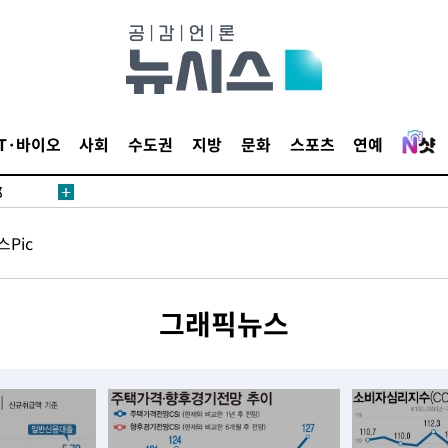
·서미화·
IT·바이오
사회
수도권
지방
문화
스포츠
연예
1위… 정
鄭
위해 뛸
Pic
승리
일날씨]
원해 아틀
그래픽뉴스