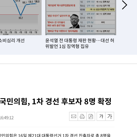
소비심리 개선
윤석열 전 대통령 재판 현황…대선 허
거주자 외
위발언 1심 징역형 집유
월比 10
 국민의힘, 1차 경선 후보자 8명 확정
6:49:12
국민의힘은 16일 제21대 대통령선거 1차 경선 진출자로 총 8명을