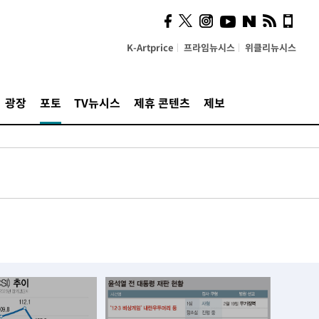
K-Artprice
프라임뉴시스
위클리뉴시스
광장
포토
TV뉴시스
제휴 콘텐츠
제보