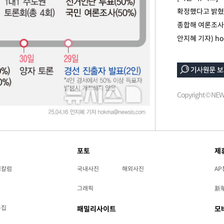
확정했다고 밝혔다
종합해 여론조사 
안지혜 기자)
ho
Copyright © N
속[다음주
다"
려 죄송"
포토
제
리칼럼
국내사진
해외사진
AP
그래픽
新
특집
패밀리사이트
모