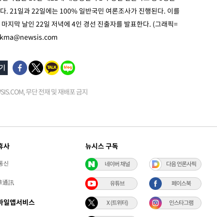
. 21일과 22일에는 100% 일반국민 여론조사가 진행된다. 이를
마지막 날인 22일 저녁에 4인 경선 진출자를 발표한다. (그래픽=
kma@newsis.com
EWSIS.COM, 무단 전재 및 재배포 금지
휴사
뉴시스 구독
통신
네이버 채널
다음 언론사픽
華通訊
유튜브
페이스북
바일앱서비스
X (트위터)
인스타그램