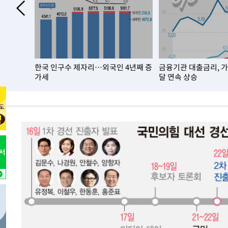
3시간 전 >
남자 농구, 나고야 아시안게임서 '홈팀' 일본과 한일전
3시간 전 >
여수 오동도 해상서 모터보트 전복…1명 사망·1명 실종
4시간 전 >
극한폭염 한풀 꺾이지만…'낮 최고 35도' 무더위, 열대야 계
날씨]
5시간 전 >
축구협회 "압수수색·성접대 논란 사과…쇄신의 기회로 삼겠
년 이상
한국 인구수 제자리…외국인 4년째 증
금융기관 대출금리, 
5시간 전 >
[속보]'압수수색·성접대 논란' 축구협회 "실망과 걱정 안겨드
가세
달 연속 상승
8시간 전 >
'최고 37도' 폭염 지속…강원동해안 최대 150㎜ 비
10시간 전 >
[속보]뉴욕증시 상승 마감…S&P 0.6% 나스닥 1.3%↑
-21420초 전 >
이란 "호르무즈 재개방 합의 근접…美 배상 선행돼야"
-12467초 전 >
[속보]與최고위원 제주·인천 순회경선…박선원·최민희
한민수·김용 순
-12420초 전 >
[속보]김민석, 與 전대 당원투표 누적 득표율 45.42%로 
청래 44.56%
-11702초 전 >
[속보]與 대표 경선 제주·인천 당원투표…金 47.75%·
42.08%·宋 10.17%
-11236초 전 >
이강인 "아틀레티코 이적 기뻐…등번호 7번 의미보단 팀 
것"
-11171초 전 >
[속보]與 당대표 경선, 제주·인천 권리당원 투표 김민석 
-4945초 전 >
낮 최고 35도 '무더위'…동해안 시간당 30㎜ '강한 비'[내
-4215초 전 >
[속보]이강인 "감독님이 원하는 마음 느꼈고, 많은 트로피 
레티코 이적"
-3997초 전 >
수도권 40도 육박 '펄펄'…동해안 일부 지역엔 호의주의보