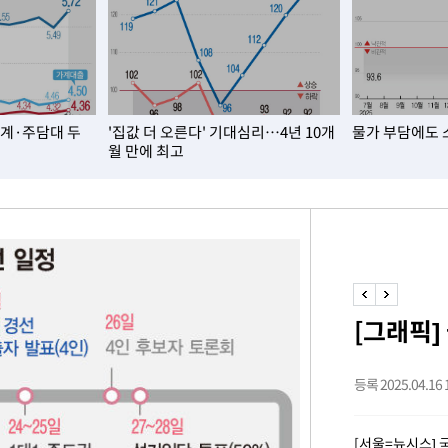
속[다음주
다"
가계·주담대 두
'집값 더 오른다' 기대심리…4년 10개
물가 부담에도 
려 죄송"
월 만에 최고
·서미화·
1위… 정
鄭
[그래픽]
위해 뛸
승리
등록 2025.04.16 1
일날씨]
원해 아틀
[서울=뉴시스] 