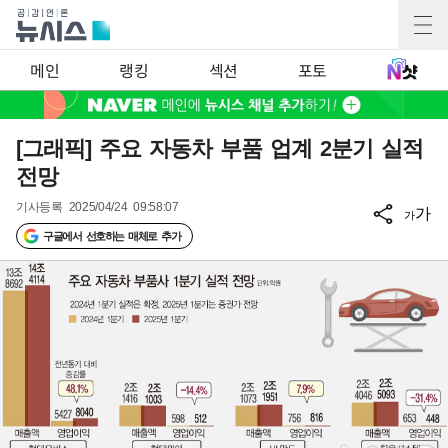
메인
랭킹
섹션
포토
[그래픽] 주요 자동차 부품 업계 2분기 실적
전망
기사등록
2025/04/24 09:58:07
가
가
구글에서 선호하는 매체로 추가