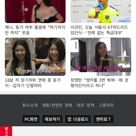
제니, 동거 여부 물음에 "여기까지
이강인, 오늘 서울서 AT마드리드
만 하자" 웃음
입단식…'전례 없는 특급대우'
18살 차 장기하와 연애 중 윤가
장영란 "쌍커풀 3번 밖에…왜 성
이…갑자기 단발머리
형미인이라고 하냐"
회사소개
제휴/컨텐츠 판매
약관·정책
고충처리
PC화면
제보하기
앱 다운로드
맨위로↑
광
COPYRIGHTⓒ
NEWSIS
ALL RIGHTS RESERVED.
고
삭