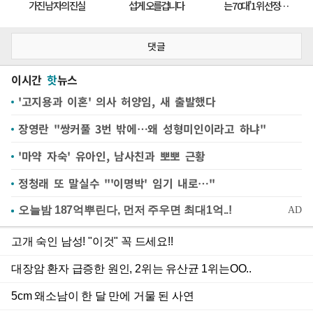
댓글
이시간
핫
뉴스
'고지용과 이혼' 의사 허양임, 새 출발했다
장영란 "쌍커풀 3번 밖에…왜 성형미인이라고 하냐"
'마약 자숙' 유아인, 남사친과 뽀뽀 근황
정청래 또 말실수 "'이명박' 임기 내로…"