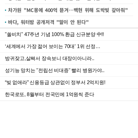
차가원 "MC몽에 400억 뜯겨…백현 위해 도박빚 갚아줘"
바다, 워터밤 공개저격 "말이 안 된다"