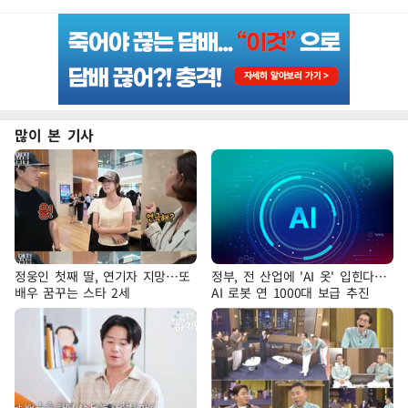
많이 본 기사
정웅인 첫째 딸, 연기자 지망…또
정부, 전 산업에 'AI 옷' 입힌다…
배우 꿈꾸는 스타 2세
AI 로봇 연 1000대 보급 추진