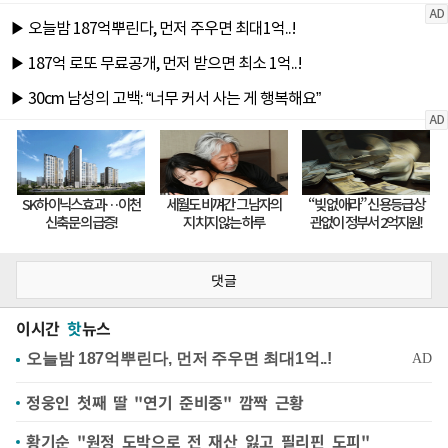
댓글
이시간
핫
뉴스
정웅인 첫째 딸 "연기 준비중" 깜짝 근황
황기순 "원정 도박으로 전 재산 잃고 필리핀 도피"