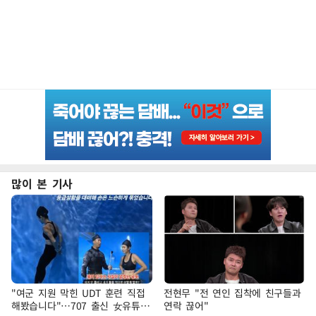
많이 본 기사
"여군 지원 막힌 UDT 훈련 직접
전현무 "전 연인 집착에 친구들과
해봤습니다"…707 출신 女유튜버
연락 끊어"