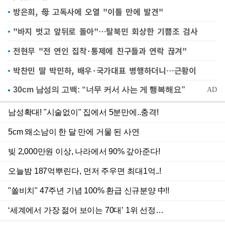
방은희, 母 고독사에 오열 "이틀 만에 발견"
"바지 벗고 앞뒤로 돌아"…탈북민 회상한 기쁨조 검사
전현무 "전 연인 집착·통제에 친구들과 연락 끊겨"
박찬민 딸 박민하, 배우·국가대표 병행하더니…근황이