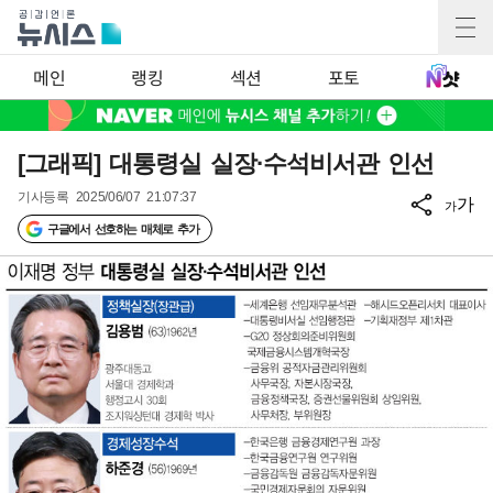
메인
랭킹
섹션
포토
[그래픽] 대통령실 실장·수석비서관 인선
기사등록
2025/06/07 21:07:37
가
가
구글에서 선호하는 매체로 추가