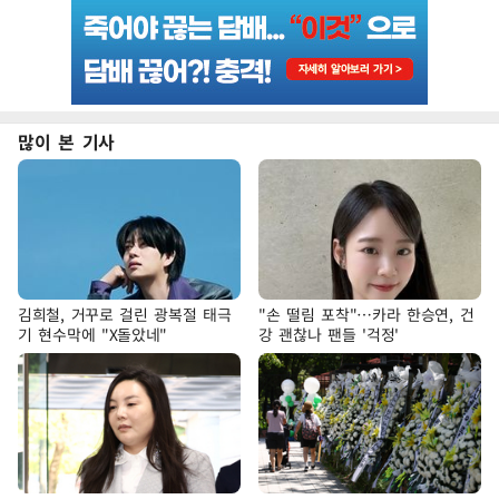
많이 본 기사
김희철, 거꾸로 걸린 광복절 태극
"손 떨림 포착"…카라 한승연, 건
기 현수막에 "X돌았네"
강 괜찮나 팬들 '걱정'