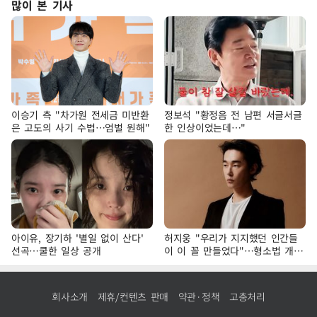
많이 본 기사
이승기 측 "차가원 전세금 미반환
정보석 "황정음 전 남편 서글서글
은 고도의 사기 수법…엄벌 원해"
한 인상이었는데…"
아이유, 장기하 '별일 없이 산다'
허지웅 "우리가 지지했던 인간들
선곡…쿨한 일상 공개
이 이 꼴 만들었다"…형소법 개정
에 격한 반응
회사소개
제휴/컨텐츠 판매
약관·정책
고충처리