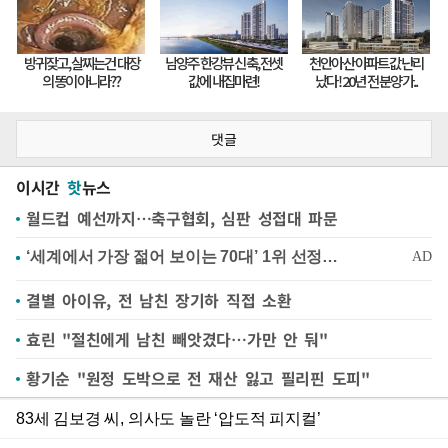
댓글
이시간
핫
뉴스
월드컵 예선까지…축구협회, 심판 성접대 파문
결별 아이유, 전 남친 장기하 직접 소환
효린 "절친에게 남친 빼앗겼다…가만 안 둬"
황기순 "원정 도박으로 전 재산 잃고 필리핀 도피"