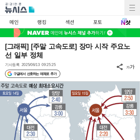
메인
랭킹
섹션
포토
[그래픽] [주말 고속도로] 장마 시작 주요노
선 일부 정체
기사등록
2025/06/13 09:25:25
가
가
구글에서 선호하는 매체로 추가