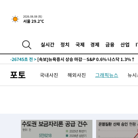
2026.08.08 (토)
서울 29.2℃
실시간
정치
국제
경제
금융
산업
-26745초 전 >
[속보]뉴욕증시 상승 마감…S&P 0.6% 나스닥 1.3%↑
포토
국내사진
해외사진
그래픽뉴스
뉴시스