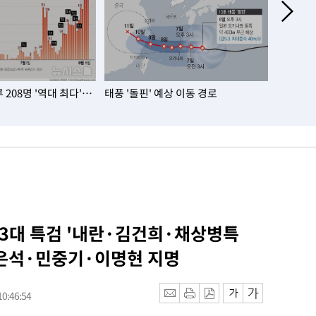
208명 '역대 최다'…
태풍 '돌핀' 예상 이동 경로
서울 아파
대…노원·
 3대 특검 '내란·김건희·채상병특
조은석·민중기·이명현 지명
0:46:54