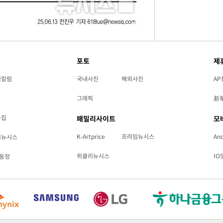
포토
제
리칼럼
국내사진
해외사진
AP
그래픽
新
특집
패밀리사이트
모
K-Artprice
프라임뉴시스
And
리뉴시스
위클리뉴시스
IO
동정