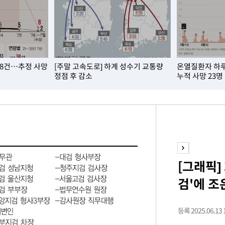
 8건…추정 사망
[주말 고속도로] 하계 성수기 교통량
온열질환자 하루 
정점 후 감소
누적 사망 23명
[그래픽]
검'에 
등록 2025.06.13 1