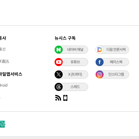
휴사
뉴시스 구독
통신
네이버 채널
다음 언론사픽
華通訊
유튜브
페이스북
바일앱서비스
X (트위터)
인스타그램
roid
스레드
S