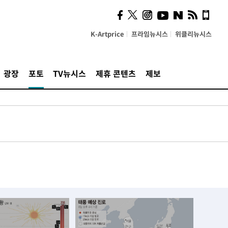
K-Artprice
프라임뉴시스
위클리뉴시스
광장
포토
TV뉴시스
제휴 콘텐츠
제보