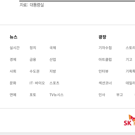
뉴스
광장
실시간
정치
국제
기자수첩
스토
경제
금융
산업
아트클럽
기고
사회
수도권
지방
인터뷰
기획
문화
IT·바이오
스포츠
섹션코너
데일
연예
포토
TV뉴시스
인사
부고