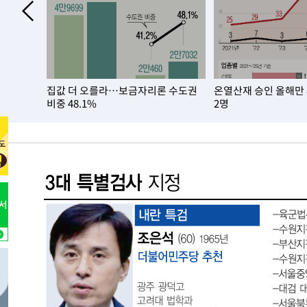
집값 더 오를라…보금자리론 수도권
온열산재 승인 올해만
비중 48.1%
2명