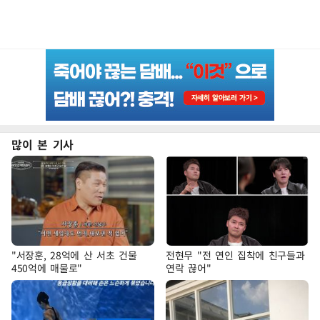
많이 본 기사
"서장훈, 28억에 산 서초 건물
전현무 "전 연인 집착에 친구들과
450억에 매물로"
연락 끊어"