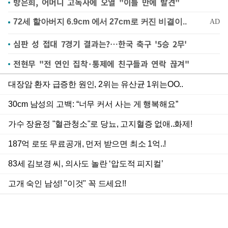
방은희, 어머니 고독사에 오열 "이틀 만에 발견"
심판 성 접대 7경기 결과는?…한국 축구 '5승 2무'
전현무 "전 연인 집착·통제에 친구들과 연락 끊겨"