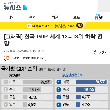
메인
랭킹
섹션
포토
[그래픽] 한국 GDP 세계 12→13위 하락 전
망
기사등록
2025/06/27 10:05:14
가
가
구글에서 선호하는 매체로 추가