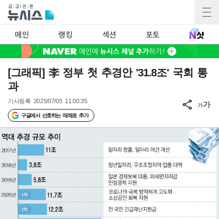
메인
랭킹
섹션
포토
[그래픽] 李 정부 첫 추경안 '31.8조' 국회 통
과
기사등록
2025/07/05 11:00:35
가
가
구글에서 선호하는 매체로 추가