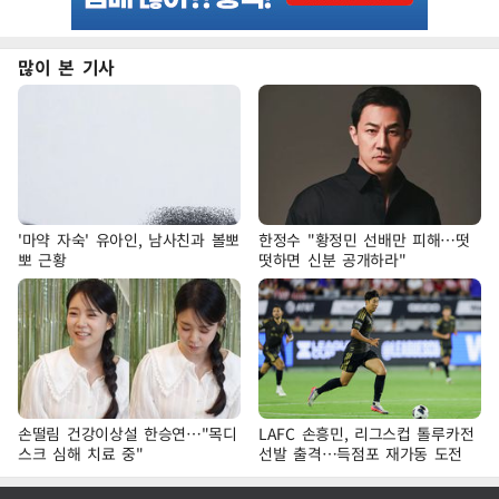
많이 본 기사
'마약 자숙' 유아인, 남사친과 볼뽀
한정수 "황정민 선배만 피해…떳
뽀 근황
떳하면 신분 공개하라"
손떨림 건강이상설 한승연…"목디
LAFC 손흥민, 리그스컵 톨루카전
스크 심해 치료 중"
선발 출격…득점포 재가동 도전