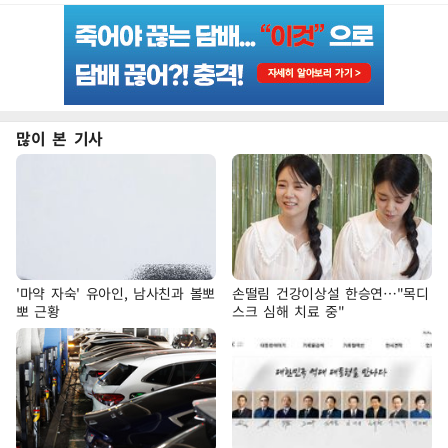
많이 본 기사
'마약 자숙' 유아인, 남사친과 볼뽀
손떨림 건강이상설 한승연…"목디
뽀 근황
스크 심해 치료 중"