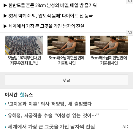
댓글
이시간
핫
뉴스
'고지용과 이혼' 의사 허양임, 새 출발했다
유혜정, 자궁적출 수술 "여성성 잃는 것이…"