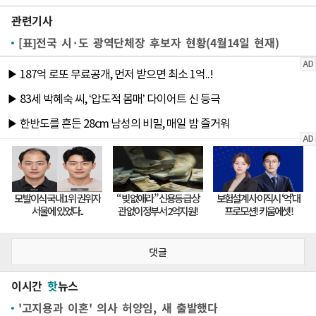
관련기사
[표]전국 시·도 광역단체장 후보자 현황(4월14일 현재)
댓글
이시간
핫
뉴스
'고지용과 이혼' 의사 허양임, 새 출발했다