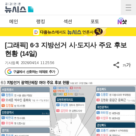
메인
랭킹
섹션
포토
[그래픽] 6·3 지방선거 시·도지사 주요 후보
현황 (14일)
기사등록
2026/04/14 11:25:56
가
가
구글에서 선호하는 매체로 추가