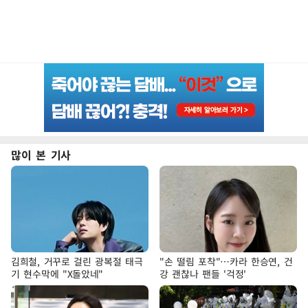
많이 본 기사
김희철, 거꾸로 걸린 광복절 태극
"손 떨림 포착"…카라 한승연, 건
기 현수막에 "X돌았네"
강 괜찮나 팬들 '걱정'