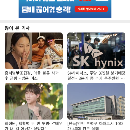
많이 본 기사
홍서범♥조갑경, 아들 불륜 사과
SK하이닉스, 주당 375원 분기배당
후 근황…밝은 미소
결정…3분기 중 추가 주주환원 발
표
최성원, 백혈병 두 번 투병…"배우
[단독]인천 부평구 아파트서 10대
가 내 길 아닌가 싶었다"
가 40대 친모 살해