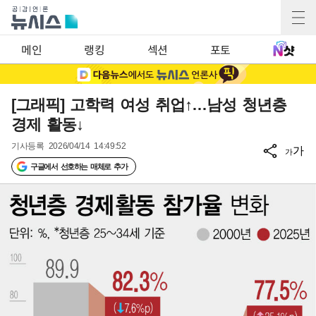
메인
랭킹
섹션
포토
[그래픽] 고학력 여성 취업↑…남성 청년층
경제 활동↓
기사등록
2026/04/14 14:49:52
가
가
구글에서 선호하는 매체로 추가