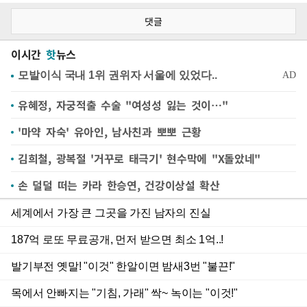
댓글
이시간
핫
뉴스
유혜정, 자궁적출 수술 "여성성 잃는 것이…"
'마약 자숙' 유아인, 남사친과 뽀뽀 근황
김희철, 광복절 '거꾸로 태극기' 현수막에 "X돌았네"
손 덜덜 떠는 카라 한승연, 건강이상설 확산