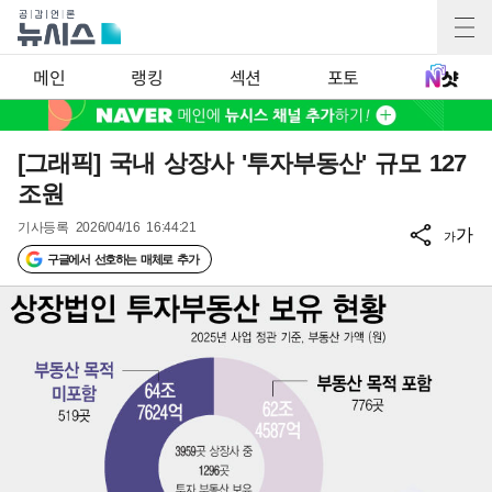
메인
랭킹
섹션
포토
[그래픽] 국내 상장사 '투자부동산' 규모 127
조원
기사등록
2026/04/16 16:44:21
가
가
구글에서 선호하는 매체로 추가