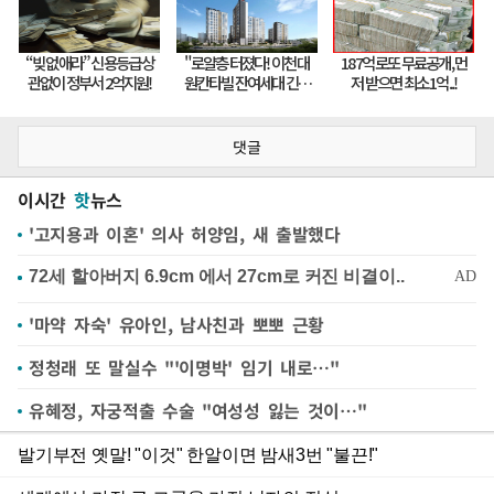
댓글
이시간
핫
뉴스
'고지용과 이혼' 의사 허양임, 새 출발했다
'마약 자숙' 유아인, 남사친과 뽀뽀 근황
정청래 또 말실수 "'이명박' 임기 내로…"
유혜정, 자궁적출 수술 "여성성 잃는 것이…"