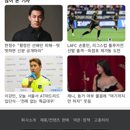
많이 본 기사
한정수 "황정민 선배만 피해…떳
LAFC 손흥민, 리그스컵 톨루카전
떳하면 신분 공개하라"
선발 출격…득점포 재가동 도전
이강인, 오늘 서울서 AT마드리드
제니, 동거 여부 물음에 "여기까지
입단식…'전례 없는 특급대우'
만 하자" 웃음
회사소개
제휴/컨텐츠 판매
약관·정책
고충처리