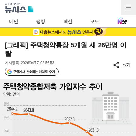
메인
랭킹
섹션
포토
[그래픽] 주택청약통장 5개월 새 26만명 이
탈
기사등록
2026/04/17 08:56:53
가
가
구글에서 선호하는 매체로 추가