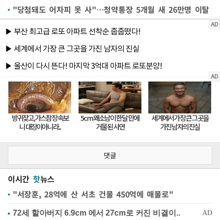
"당첨돼도 어차피 못 사"…청약통장 5개월 새 26만명 이탈
댓글
이시간
핫
뉴스
"서장훈, 28억에 산 서초 건물 450억에 매물로"