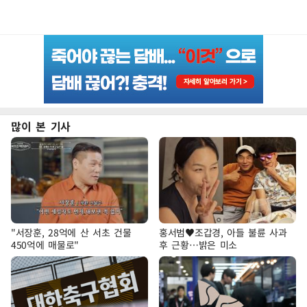
많이 본 기사
"서장훈, 28억에 산 서초 건물
홍서범♥조갑경, 아들 불륜 사과
450억에 매물로"
후 근황…밝은 미소