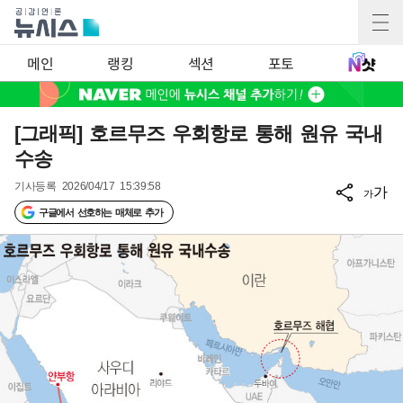
메인
랭킹
섹션
포토
[그래픽] 호르무즈 우회항로 통해 원유 국내
수송
기사등록
2026/04/17 15:39:58
가
가
구글에서 선호하는 매체로 추가