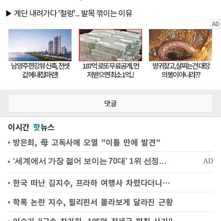
댓글
이시간
핫
뉴스
방은희, 母 고독사에 오열 "이틀 만에 발견"
한국 떠난 김지수, 프라하 여행사 차렸다더니…
학폭 논란 지수, 필리핀서 몰라보게 달라진 근황
이승기 "구속 차가원, 105억 전세금 편취 사기"