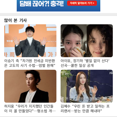
많이 본 기사
이승기 측 "차가원 전세금 미반환
아이유, 장기하 '별일 없이 산다'
은 고도의 사기 수법…엄벌 원해"
선곡…쿨한 일상 공개
허지웅 "우리가 지지했던 인간들
김혜수 "우린 돈 받고 일하는 프
이 이 꼴 만들었다"…형소법 개정
리랜서…받는 만큼 해내야"
에 격한 반응