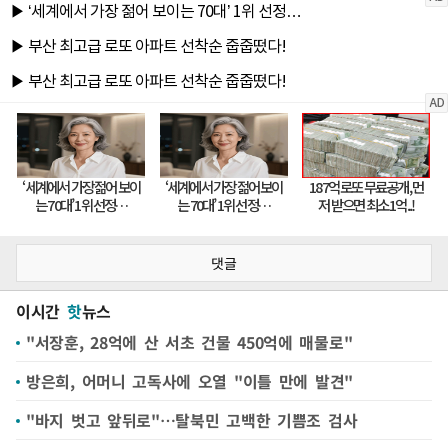
댓글
이시간
핫
뉴스
"서장훈, 28억에 산 서초 건물 450억에 매물로"
방은희, 어머니 고독사에 오열 "이틀 만에 발견"
"바지 벗고 앞뒤로"…탈북민 고백한 기쁨조 검사