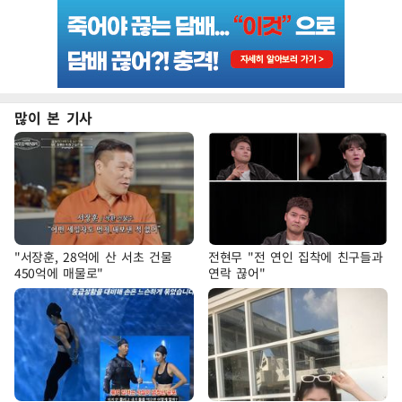
많이 본 기사
"서장훈, 28억에 산 서초 건물
전현무 "전 연인 집착에 친구들과
450억에 매물로"
연락 끊어"