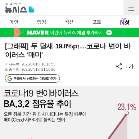
메인
랭킹
섹션
포토
[그래픽] 두 달새 19.8%p↑…코로나 변이 바
이러스 '매미'
기사등록
2026/04/18 10:16:53
가
가
최종수정
2026/04/18 21:50:30
구글에서 선호하는 매체로 추가