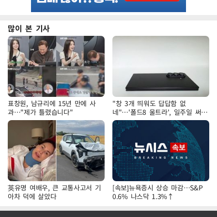
많이 본 기사
표창원, 남규리에 15년 만에 사
"창 3개 띄워도 답답함 없
과…"제가 틀렸습니다"
네"…'폴드8 울트라', 일주일 써보
니
英유명 여배우, 큰 교통사고서 기
[속보]뉴욕증시 상승 마감…S&P
아차 덕에 살았다
0.6% 나스닥 1.3%↑