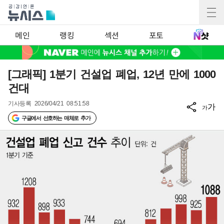
메인
랭킹
섹션
포토
[그래픽] 1분기 건설업 폐업, 12년 만에 1000
건대
기사등록
2026/04/21 08:51:58
가
가
구글에서 선호하는 매체로 추가