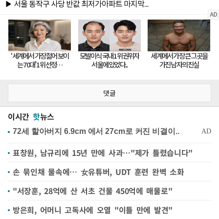
댓글
이시간
핫
뉴스
표창원, 남규리에 15년 만에 사과…"제가 틀렸습니다"
손 묶인채 물속에… 女유튜버, UDT 훈련 완벽 소화
"서장훈, 28억에 산 서초 건물 450억에 매물로"
방은희, 어머니 고독사에 오열 "이틀 만에 발견"