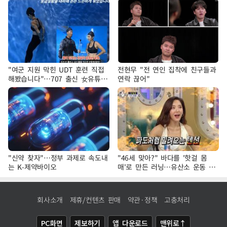
"여군 지원 막힌 UDT 훈련 직접
전현무 "전 연인 집착에 친구들과
해봤습니다"…707 출신 女유튜버
연락 끊어"
'완벽 소화'
"신약 찾자"…정부 과제로 속도내
"46세 맞아?" 바다를 '핫걸 몸
는 K-제약바이오
매'로 만든 러닝…유산소 운동 효
과 '톡톡'
회사소개
제휴/컨텐츠 판매
약관·정책
고충처리
PC화면
제보하기
앱 다운로드
맨위로↑