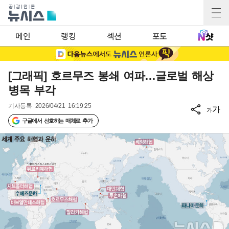
메인
랭킹
섹션
포토
[그래픽] 호르무즈 봉쇄 여파…글로벌 해상
병목 부각
기사등록
2026/04/21 16:19:25
가
가
구글에서 선호하는 매체로 추가