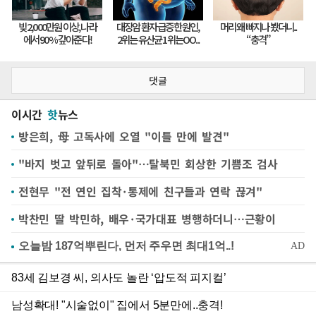
댓글
이시간
핫
뉴스
방은희, 母 고독사에 오열 "이틀 만에 발견"
"바지 벗고 앞뒤로 돌아"…탈북민 회상한 기쁨조 검사
전현무 "전 연인 집착·통제에 친구들과 연락 끊겨"
박찬민 딸 박민하, 배우·국가대표 병행하더니…근황이