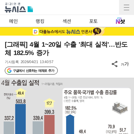
메인
랭킹
섹션
포토
[그래픽] 4월 1~20일 수출 '최대 실적'…반도
체 182.5% 증가
기사등록
2026/04/21 13:40:57
가
가
구글에서 선호하는 매체로 추가