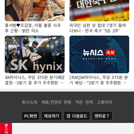
홍서범♥조갑경, 아들 불륜 사과
외국인 심판 성 접대 7경기 들여
후 근황…밝은 미소
다보니…한국 축구 '5승 2무'
SK하이닉스, 주당 375원 분기배당
[속보]SK하이닉스, 주당 375원 분
결정…3분기 중 추가 주주환원 발
기 배당…"3분기 중 주주환원 방
표
안 확정"
회사소개
제휴/컨텐츠 판매
약관·정책
고충처리
PC화면
제보하기
앱 다운로드
맨위로↑
광
COPYRIGHTⓒ
NEWSIS
ALL RIGHTS RESERVED.
고
삭