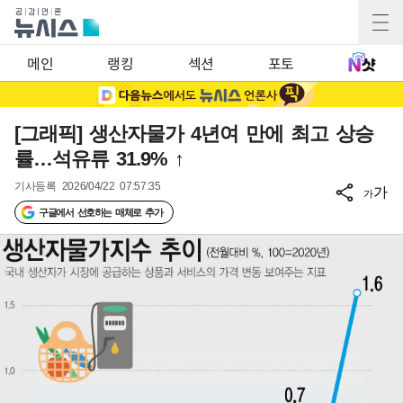
메인
랭킹
섹션
포토
[그래픽] 생산자물가 4년여 만에 최고 상승
률…석유류 31.9% ↑
기사등록
2026/04/22 07:57:35
가
가
구글에서 선호하는 매체로 추가