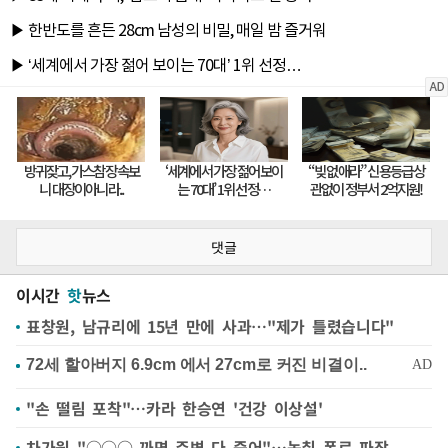
댓글
이시간
핫
뉴스
표창원, 남규리에 15년 만에 사과…"제가 틀렸습니다"
"손 떨림 포착"…카라 한승연 '건강 이상설'
차가원 "○○○ 까면 주변 다 죽어"…녹취 폭로 파장