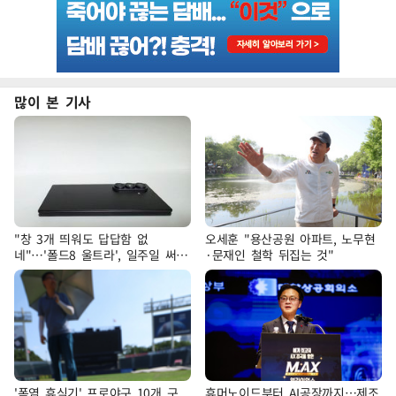
많이 본 기사
"창 3개 띄워도 답답함 없
오세훈 "용산공원 아파트, 노무현
네"…'폴드8 울트라', 일주일 써보
·문재인 철학 뒤집는 것"
니
'폭염 휴식기' 프로야구 10개 구
휴머노이드부터 AI공장까지…제조