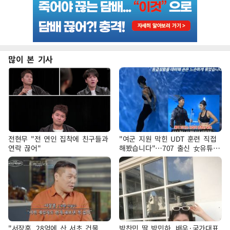
많이 본 기사
전현무 "전 연인 집착에 친구들과
"여군 지원 막힌 UDT 훈련 직접
연락 끊어"
해봤습니다"…707 출신 女유튜버
'완벽 소화'
"서장훈, 28억에 산 서초 건물
박찬민 딸 박민하, 배우·국가대표