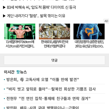
댓글
이시간
핫
뉴스
방은희, 母 고독사에 오열 "이틀 만에 발견"
"바지 벗고 앞뒤로 돌아"…탈북민 회상한 기쁨조 검사
전현무 "전 연인 집착·통제에 친구들과 연락 끊겨"
박민하, 배우·사격 국대 병행하더니…근황이