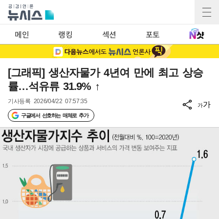
메인
랭킹
섹션
포토
[그래픽] 생산자물가 4년여 만에 최고 상승
률…석유류 31.9% ↑
기사등록
2026/04/22 07:57:35
가
가
구글에서 선호하는 매체로 추가