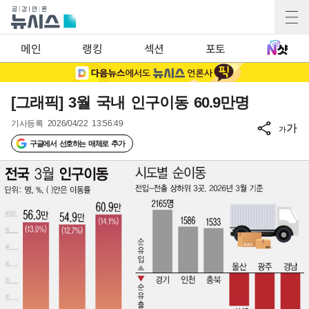
메인
랭킹
섹션
포토
[그래픽] 3월 국내 인구이동 60.9만명
기사등록
2026/04/22 13:56:49
가
가
구글에서 선호하는 매체로 추가