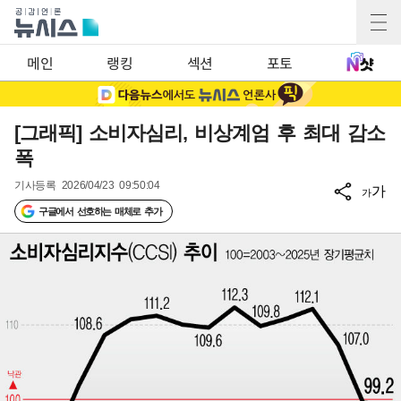
메인
랭킹
섹션
포토
[그래픽] 소비자심리, 비상계엄 후 최대 감소
폭
기사등록
2026/04/23 09:50:04
가
가
구글에서 선호하는 매체로 추가