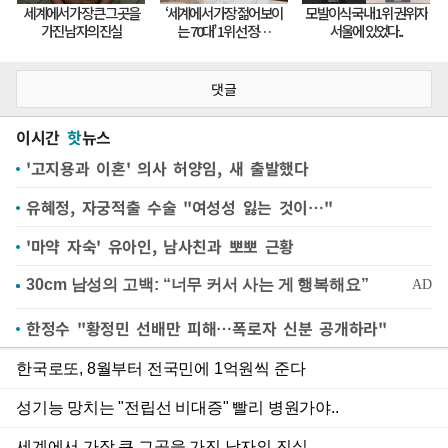
댓글
이시간
핫
뉴스
'고지용과 이혼' 의사 허양임, 새 출발했다
유혜정, 자궁적출 수술 "여성성 잃는 것이…"
'마약 자숙' 유아인, 남사친과 뽀뽀 근황
한정수 "황정민 선배만 피해…폭로자 신분 공개하라"