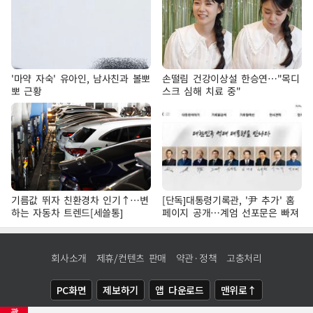
'마약 자숙' 유아인, 남사친과 볼뽀
손떨림 건강이상설 한승연…"목디
뽀 근황
스크 심해 치료 중"
기름값 뛰자 친환경차 인기↑…변
[단독]대통령기록관, '尹 추가' 홈
하는 자동차 트렌드[세쓸통]
페이지 공개…계엄 선포문은 빠져
회사소개
제휴/컨텐츠 판매
약관·정책
고충처리
PC화면
제보하기
앱 다운로드
맨위로↑
광