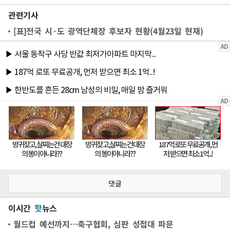
관련기사
[표]전국 시·도 광역단체장 후보자 현황(4월23일 현재)
댓글
이시간
핫
뉴스
월드컵 예선까지…축구협회, 심판 성접대 파문