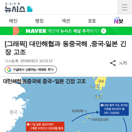
메인
랭킹
섹션
포토
[그래픽] 대만해협과 동중국해 ,중국-일본 긴
장 고조
기사등록
2026/04/23 16:23:12
가
가
구글에서 선호하는 매체로 추가