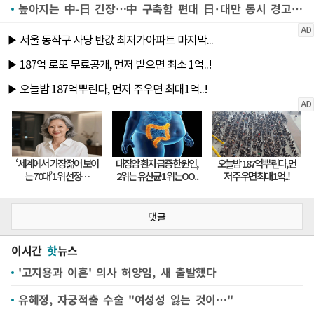
높아지는 中-日 긴장…中 구축함 편대 日·대만 동시 경고 항해
댓글
이시간
핫
뉴스
'고지용과 이혼' 의사 허양임, 새 출발했다
유혜정, 자궁적출 수술 "여성성 잃는 것이…"