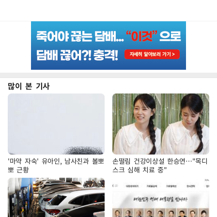
많이 본 기사
'마약 자숙' 유아인, 남사친과 볼뽀
손떨림 건강이상설 한승연…"목디
뽀 근황
스크 심해 치료 중"