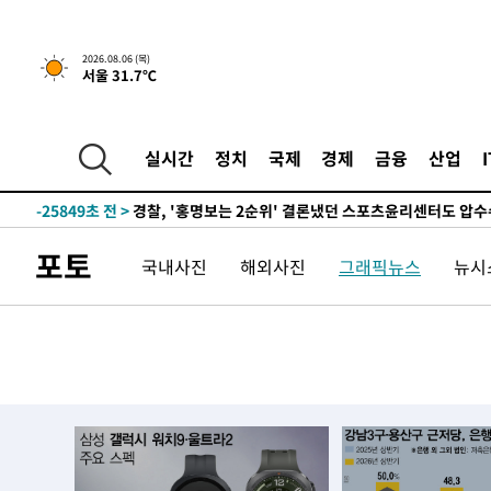
2026.08.06 (목)
서울 31.7℃
2시간 전 >
내일까지 39도 '펄펄'…기상청 "태풍 지나며 폭염 잠시 꺾인
-28935초 전 >
'월드컵 탈락 후폭풍' 축구협회…11시간 걸린 초유의 압
합)
-28371초 전 >
[속보] 뉴욕증시, 혼조 출발…나스닥 0.3%↓, 다우 0.1
실시간
정치
국제
경제
금융
산업
-27164초 전 >
축구협회, 15년 전 심판 성 접대 파문에 "현재는 내부 지
-25849초 전 >
경찰, '홍명보는 2순위' 결론냈던 스포츠윤리센터도 압
-11445초 전 >
[속보]합참 "北 발사체는 단거리탄도미사일…감시·경계
포토
국내사진
해외사진
그래픽뉴스
뉴시스
화"
-11193초 전 >
日방위성, 北이 동해로 쏜 발사체는 탄도미사일 가능성
-9623초 전 >
[속보] SKT, 에이닷 서비스 장애 발생…"원인 파악 중"
-9029초 전 >
[속보]합참 "북, 동해상으로 미상 발사체 발사"
-8425초 전 >
'낮 최고 39도' 불볕더위…한밤 열대야도 계속[내일날씨]
-8384초 전 >
[속보]7~9일 프로야구 3연전도 폭염 취소…11일 재개
-8046초 전 >
"韓 외환시장 개입 관측 배경엔 美의 대한국 무역적자 있어
-7873초 전 >
'월드컵 탈락 후폭풍' 축구협회…초유의 압수수색에 '충격
-7713초 전 >
서울 낮 37.9도, 올여름 최고치 경신…영등포 순간 '40도'