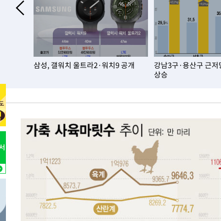
-7275초 전 >
[속보]종합특검, 대검 추가 압수수색…내란 중요임무종사 
-3370초 전 >
[속보]코스닥, 800p 회복…0.26% 오른 801.67 마감
-3300초 전 >
[속보]코스피, 301.88포인트(4.58%) 내린 6296.38 마감
-3165초 전 >
[속보]원·달러 환율, 0.7원 내린 1423.8원 마감
·플립8
삼성, 갤워치 울트라2·워치9 공개
강남3구·용산구 근저당
-764초 전 >
"여기 떨어졌다"…다누리, 스페이스X 로켓 달 충돌 흔적 포
상승
36분 전 >
손흥민, 5경기 연속골 실패…LAFC는 승부차기 끝 과달라하라
2시간 전 >
내일까지 39도 '펄펄'…기상청 "태풍 지나며 폭염 잠시 꺾인
-28935초 전 >
'월드컵 탈락 후폭풍' 축구협회…11시간 걸린 초유의 압
합)
-28371초 전 >
[속보] 뉴욕증시, 혼조 출발…나스닥 0.3%↓, 다우 0.1
-27164초 전 >
축구협회, 15년 전 심판 성 접대 파문에 "현재는 내부 지
-25849초 전 >
경찰, '홍명보는 2순위' 결론냈던 스포츠윤리센터도 압
-11445초 전 >
[속보]합참 "北 발사체는 단거리탄도미사일…감시·경계
화"
-11193초 전 >
日방위성, 北이 동해로 쏜 발사체는 탄도미사일 가능성
-9623초 전 >
[속보] SKT, 에이닷 서비스 장애 발생…"원인 파악 중"
-9029초 전 >
[속보]합참 "북, 동해상으로 미상 발사체 발사"
-8425초 전 >
'낮 최고 39도' 불볕더위…한밤 열대야도 계속[내일날씨]