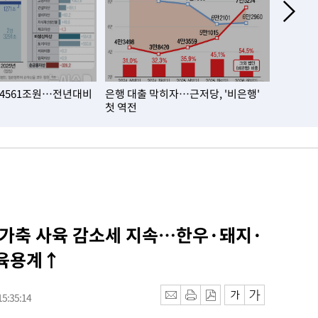
4561조원…전년대비
은행 대출 막히자…근저당, '비은행'
6월 생
첫 역전
수는 3년
 가축 사육 감소세 지속…한우·돼지·
 육용계↑
5:35:14