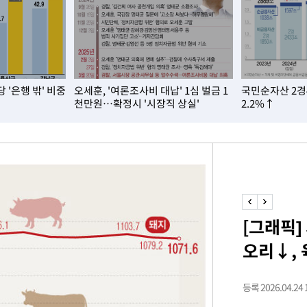
혐의
 '은행 밖' 비중
오세훈, '여론조사비 대납' 1심 벌금 1
국민순자산 2경
착
천만원…확정시 '시장직 상실'
2.2%↑
 격파
다"
수수색(종
4%↑
침 준수"
수수색
[그래픽]
태세 강
오리↓,
등록 2026.04.24 1