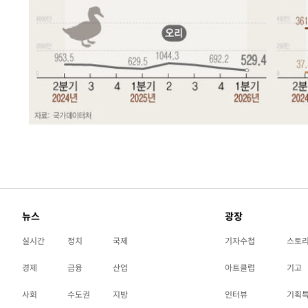
-8384초 전 >
[속보]7~9일 프로야구 3연전도 폭염 취소…11일 재개
-8046초 전 >
"韓 외환시장 개입 관측 배경엔 美의 대한국 무역적자 있어
-7873초 전 >
'월드컵 탈락 후폭풍' 축구협회…초유의 압수수색에 '충격
-7713초 전 >
서울 낮 37.9도, 올여름 최고치 경신…영등포 순간 '40도'
-7275초 전 >
[속보]종합특검, 대검 추가 압수수색…내란 중요임무종사 
-3370초 전 >
[속보]코스닥, 800p 회복…0.26% 오른 801.67 마감
-3300초 전 >
[속보]코스피, 301.88포인트(4.58%) 내린 6296.38 마감
-3165초 전 >
[속보]원·달러 환율, 0.7원 내린 1423.8원 마감
-764초 전 >
"여기 떨어졌다"…다누리, 스페이스X 로켓 달 충돌 흔적 포
36분 전 >
손흥민, 5경기 연속골 실패…LAFC는 승부차기 끝 과달라하라
2시간 전 >
내일까지 39도 '펄펄'…기상청 "태풍 지나며 폭염 잠시 꺾인
뉴스
광장
실시간
정치
국제
기자수첩
스토
경제
금융
산업
아트클럽
기고
사회
수도권
지방
인터뷰
기획