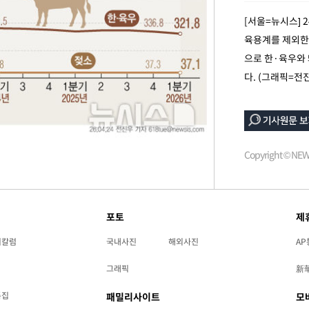
[서울=뉴시스] 
"
육용계를 제외한
·당황'
으로 한·육우와
다. (그래픽=전
혐의
Copyright © N
착
 격파
다"
포토
제
리칼럼
국내사진
해외사진
AP
그래픽
新
특집
패밀리사이트
모