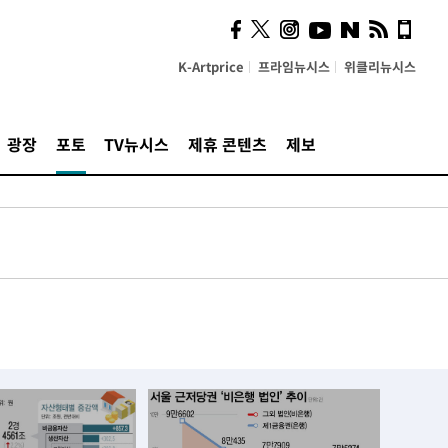
K-Artprice
프라임뉴시스
위클리뉴시스
광장
포토
TV뉴시스
제휴 콘텐츠
제보