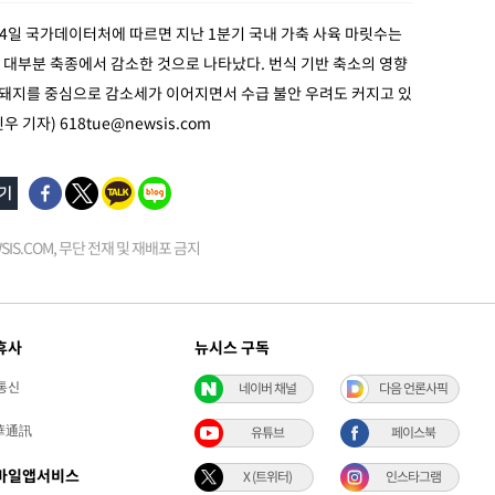
24일 국가데이터처에 따르면 지난 1분기 국내 가축 사육 마릿수는
 대부분 축종에서 감소한 것으로 나타났다. 번식 기반 축소의 영향
 돼지를 중심으로 감소세가 이어지면서 수급 불안 우려도 커지고 있
진우 기자)
618tue@newsis.com
EWSIS.COM, 무단 전재 및 재배포 금지
휴사
뉴시스 구독
통신
네이버 채널
다음 언론사픽
華通訊
유튜브
페이스북
바일앱서비스
X (트위터)
인스타그램