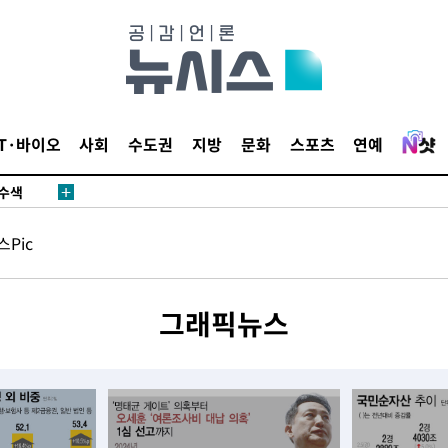
다"
수수색(종
4%↑
IT·바이오
사회
수도권
지방
문화
스포츠
연예
침 준수"
수수색
태세 강
Pic
그래픽뉴스
"
·당황'