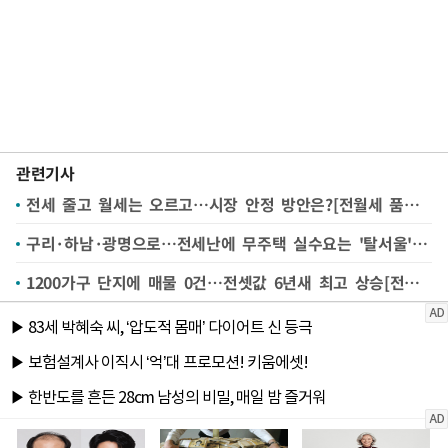
관련기사
전세 줄고 월세는 오르고…시장 안정 방안은?[전월세 품귀③]
구리·하남·광명으로…전세난에 무주택 실수요는 '탈서울'[전월세 품귀②]
1200가구 단지에 매물 0건…전셋값 6년새 최고 상승[전월세 품귀①]