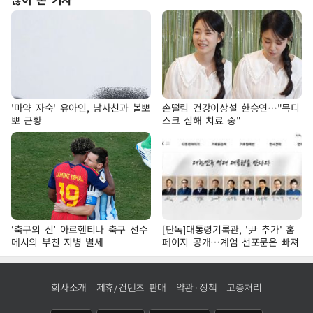
'마약 자숙' 유아인, 남사친과 볼뽀
손떨림 건강이상설 한승연…"목디
뽀 근황
스크 심해 치료 중"
‘축구의 신’ 아르헨티나 축구 선수
[단독]대통령기록관, '尹 추가' 홈
메시의 부친 지병 별세
페이지 공개…계엄 선포문은 빠져
회사소개
제휴/컨텐츠 판매
약관·정책
고충처리