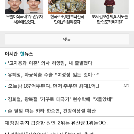
댓글
이시간
핫
뉴스
'고지용과 이혼' 의사 허양임, 새 출발했다
유혜정, 자궁적출 수술 "여성성 잃는 것이…"
김희철, 광복절 '거꾸로 태극기' 현수막에 "X돌았네"
손 덜덜 떠는 카라 한승연, 건강이상설 확산