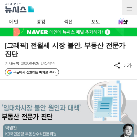
메인
랭킹
섹션
포토
[그래픽] 전월세 시장 불안, 부동산 전문가
진단
기사등록
2026/04/26 14:54:44
가
가
구글에서 선호하는 매체로 추가