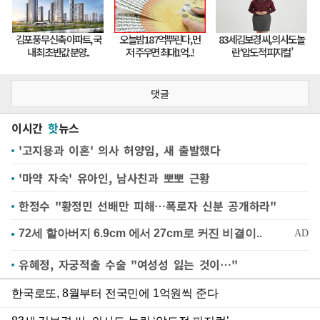
댓글
이시간
핫
뉴스
'고지용과 이혼' 의사 허양임, 새 출발했다
'마약 자숙' 유아인, 남사친과 뽀뽀 근황
한정수 "황정민 선배만 피해…폭로자 신분 공개하라"
유혜정, 자궁적출 수술 "여성성 잃는 것이…"