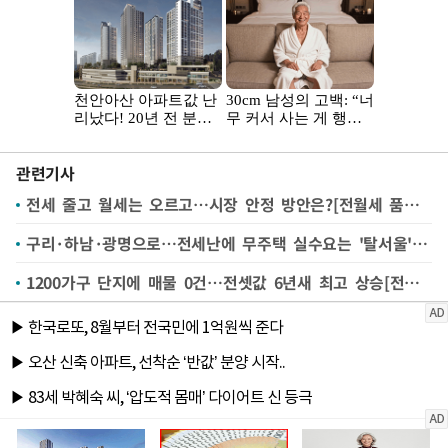
관련기사
전세 줄고 월세는 오르고…시장 안정 방안은?[전월세 품귀③]
구리·하남·광명으로…전세난에 무주택 실수요는 '탈서울'[전월세 품귀②]
1200가구 단지에 매물 0건…전셋값 6년새 최고 상승[전월세 품귀①]