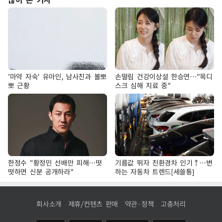
'마약 자숙' 유아인, 남사친과 볼뽀
손떨림 건강이상설 한승연…"목디
뽀 근황
스크 심해 치료 중"
한정수 "황정민 선배만 피해…떳
기름값 뛰자 친환경차 인기↑…변
떳하면 신분 공개하라"
하는 자동차 트렌드[세쓸통]
회사소개
제휴/컨텐츠 판매
약관·정책
고충처리