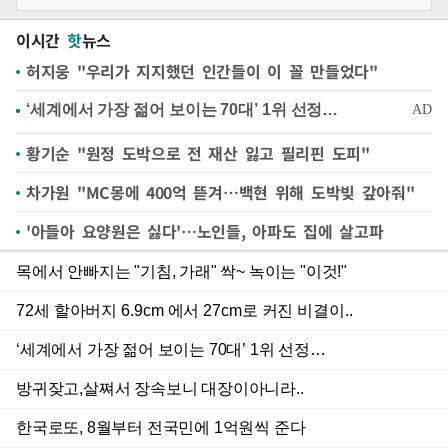
이시간
핫
뉴스
허지웅 "우리가 지지했던 인간들이 이 꼴 만들었다"
황기순 "원정 도박으로 전 재산 잃고 필리핀 도피"
차가원 "MC몽에 400억 뜯겨…백현 위해 도박빚 갚아줘"
'아들아 요양원은 싫다'…노인들, 아파도 집에 살고파